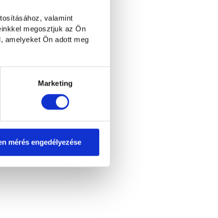
tosításához, valamint
einkkel megosztjuk az Ön
l, amelyeket Ön adott meg
Marketing
en mérés engedélyezése