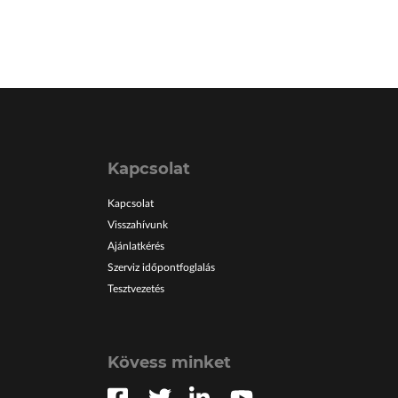
Kapcsolat
Kapcsolat
Visszahívunk
Ajánlatkérés
Szerviz időpontfoglalás
Tesztvezetés
Kövess minket