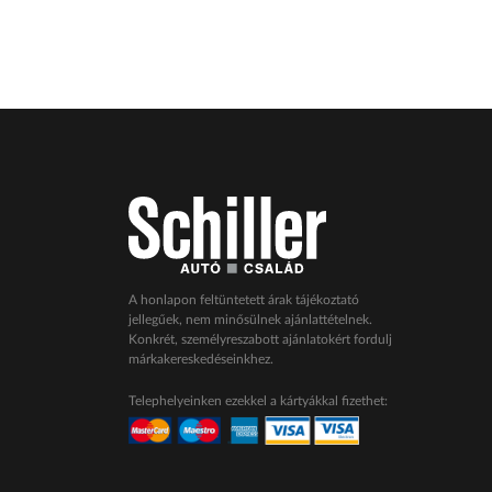
A honlapon feltüntetett árak tájékoztató
jellegűek, nem minősülnek ajánlattételnek.
Konkrét, személyreszabott ajánlatokért fordulj
márkakereskedéseinkhez.
Telephelyeinken ezekkel a kártyákkal fizethet: