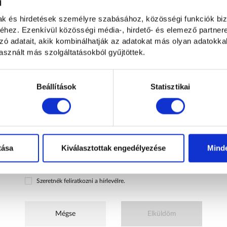
l
mak és hirdetések személyre szabásához, közösségi funkciók biz
hez. Ezenkívül közösségi média-, hirdető- és elemező partner
Opcionális
0
/500 karakter
zó adatait, akik kombinálhatják az adatokat más olyan adatokka
sznált más szolgáltatásokból gyűjtöttek.
Hogyan kereshetünk?
Beállítások
Statisztikai
Emailben és telefonon
Telefonon
E-mailben
Elolvastam és hozzájárulok a személyes adataim kezeléséhez az
tása
Kiválasztottak engedélyezése
Mind
Adatvédelmi nyilatkozatban
foglaltaknak megfelelően.
Szeretnék feliratkozni a hírlevélre.
Mégse
Elküldöm