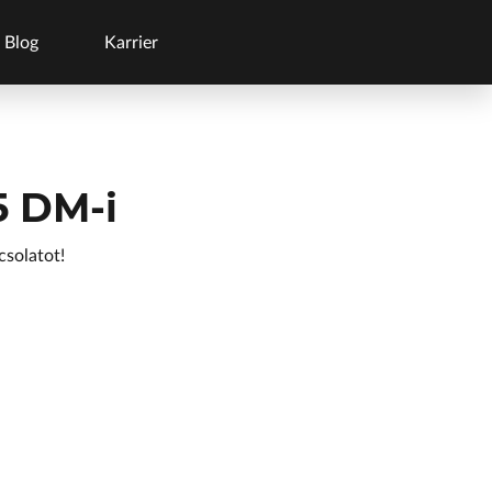
Blog
Karrier
5 DM-i
csolatot!