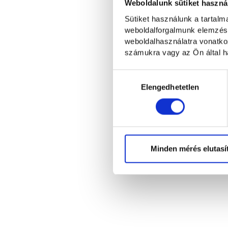
Weboldalunk sütiket haszná
Sütiket használunk a tartal
weboldalforgalmunk elemzésé
weboldalhasználatra vonatko
számukra vagy az Ön által ha
Hozzájárulás
kiválasztása
Elengedhetetlen
Minden mérés elutasí