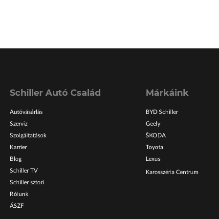
Schiller Autó Család
Márkáink
Autóvásárlás
BYD Schiller
Szerviz
Geely
Szolgáltatások
ŠKODA
Karrier
Toyota
Blog
Lexus
Schiller TV
Karosszéria Centrum
Schiller sztori
Rólunk
ÁSZF