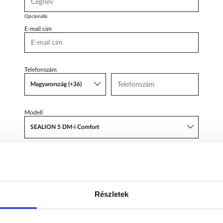
Body Shop
Body Shop
Opcionális
Toyota Schiller
E-mail cím
VW
Haszonjárművek
Telefonszám
VW Service Schiller
Magyarország (+36)
Karosszéria
Centrum
Modell
SEALION 5 DM-i Comfort
Tárgy
AJÁNLATOT KÉREK
Részletek
Üzenet