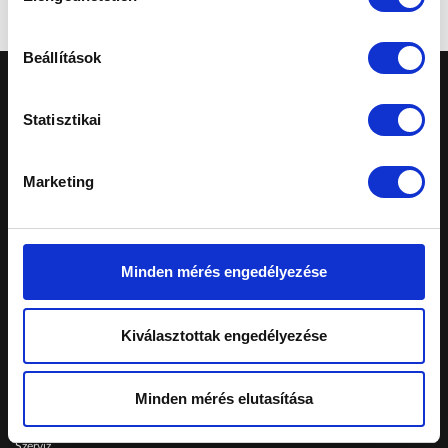
Beállítások
Statisztikai
Marketing
A honlapon feltüntetett árak tájékoztató
jellegűek, nem minősülnek ajánlattételnek.
Konkrét, személyreszabott ajánlatokért fordulj
márkakereskedéseinkhez.
Minden mérés engedélyezése
Telephelyeinken ezekkel a kártyákkal fizethet:
Kiválasztottak engedélyezése
Schiller Autó Család
Minden mérés elutasítása
Autóvásárlás
Szerviz