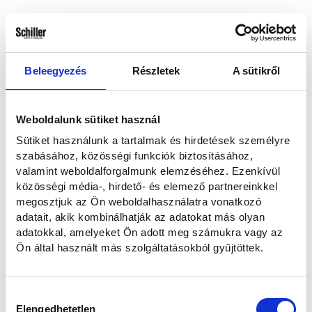
Hogyan kereshetünk?
Emailben és telefonon
Telefonon
Beleegyezés
Részletek
A sütikről
E-mailben
Weboldalunk sütiket használ
Sütiket használunk a tartalmak és hirdetések személyre
Elolvastam és hozzájárulok a személyes adataim kezeléséhez az
szabásához, közösségi funkciók biztosításához,
Adatvédelmi nyilatkozatban
foglaltaknak megfelelően.
valamint weboldalforgalmunk elemzéséhez. Ezenkívül
közösségi média-, hirdető- és elemező partnereinkkel
megosztjuk az Ön weboldalhasználatra vonatkozó
Szeretnék feliratkozni a hírlevélre.
adatait, akik kombinálhatják az adatokat más olyan
adatokkal, amelyeket Ön adott meg számukra vagy az
Ön által használt más szolgáltatásokból gyűjtöttek.
Elküldöm
Hozzájárulás
Mégse
Elengedhetetlen
kiválasztása