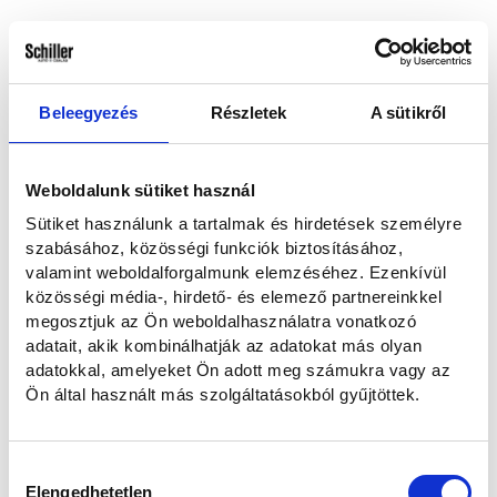
Hogyan kereshetünk?
Emailben és telefonon
Telefonon
Beleegyezés
Részletek
A sütikről
E-mailben
Weboldalunk sütiket használ
Sütiket használunk a tartalmak és hirdetések személyre
Elolvastam és hozzájárulok a személyes adataim kezeléséhez az
szabásához, közösségi funkciók biztosításához,
Adatvédelmi nyilatkozatban
foglaltaknak megfelelően.
valamint weboldalforgalmunk elemzéséhez. Ezenkívül
közösségi média-, hirdető- és elemező partnereinkkel
megosztjuk az Ön weboldalhasználatra vonatkozó
Szeretnék feliratkozni a hírlevélre.
adatait, akik kombinálhatják az adatokat más olyan
adatokkal, amelyeket Ön adott meg számukra vagy az
Ön által használt más szolgáltatásokból gyűjtöttek.
Elküldöm
Hozzájárulás
Mégse
Elengedhetetlen
kiválasztása