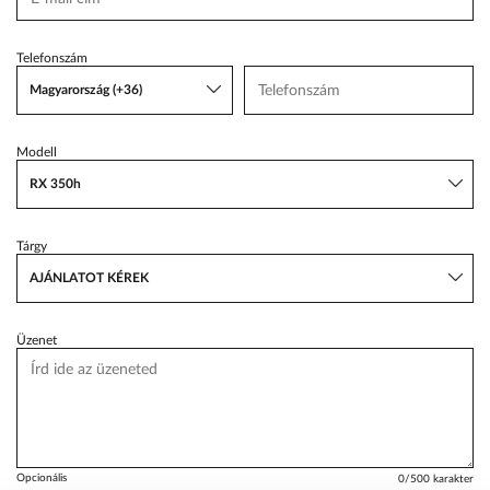
VW Service Schiller
Telefonszám
Karosszéria Centrum
Magyarország (+36)
Modell
RX 350h
Tárgy
AJÁNLATOT KÉREK
Üzenet
Opcionális
0
/500 karakter