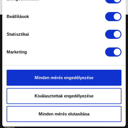
Beállítások
Statisztikai
Marketing
A honlapon feltüntetett árak tájékoztató
jellegűek, nem minősülnek ajánlattételnek.
Konkrét, személyreszabott ajánlatokért fordulj
márkakereskedéseinkhez.
Minden mérés engedélyezése
Telephelyeinken ezekkel a kártyákkal fizethet:
Kiválasztottak engedélyezése
Schiller Autó Család
Minden mérés elutasítása
Autóvásárlás
Szerviz