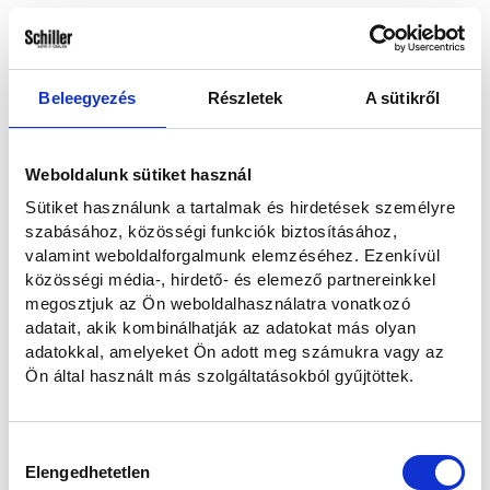
Hogyan kereshetünk?
Emailben és telefonon
Telefonon
Beleegyezés
Részletek
A sütikről
E-mailben
Weboldalunk sütiket használ
Sütiket használunk a tartalmak és hirdetések személyre
Elolvastam és hozzájárulok a személyes adataim kezeléséhez az
szabásához, közösségi funkciók biztosításához,
Adatvédelmi nyilatkozatban
foglaltaknak megfelelően.
valamint weboldalforgalmunk elemzéséhez. Ezenkívül
közösségi média-, hirdető- és elemező partnereinkkel
megosztjuk az Ön weboldalhasználatra vonatkozó
Szeretnék feliratkozni a hírlevélre.
adatait, akik kombinálhatják az adatokat más olyan
adatokkal, amelyeket Ön adott meg számukra vagy az
Elküldöm
Ön által használt más szolgáltatásokból gyűjtöttek.
Mégse
Hozzájárulás
Elengedhetetlen
kiválasztása