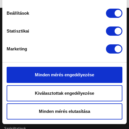
Beállítások
Statisztikai
Marketing
A honlapon feltüntetett árak tájékoztató
jellegűek, nem minősülnek ajánlattételnek.
Konkrét, személyreszabott ajánlatokért fordulj
márkakereskedéseinkhez.
Minden mérés engedélyezése
Telephelyeinken ezekkel a kártyákkal fizethet:
Kiválasztottak engedélyezése
Schiller Autó Család
Minden mérés elutasítása
Autóvásárlás
Szerviz
Szolgáltatások