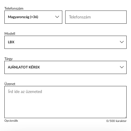
Telefonszám
VW Service Schiller
Magyarország (+36)
Karosszéria Centrum
Modell
LBX
Tárgy
AJÁNLATOT KÉREK
Üzenet
Opcionális
0
/500 karakter