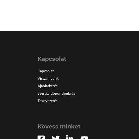
Kapcsolat
Kapcsolat
Visszahívunk
Ajánlatkérés
Szerviz időpontfoglalás
Tesztvezetés
Kövess minket