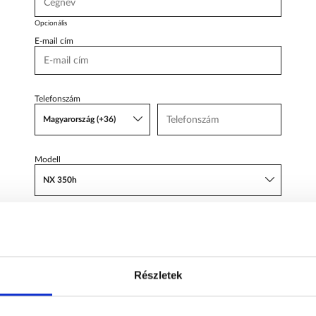
Body Shop
Body Shop
Opcionális
Toyota Schiller
E-mail cím
VW
Haszonjárművek
Telefonszám
VW Service Schiller
Magyarország (+36)
Karosszéria
Centrum
Modell
NX 350h
Tárgy
FINANSZÍROZÁS ÉRDEKEL
Részletek
Üzenet