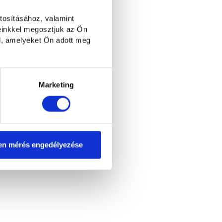
tosításához, valamint
einkkel megosztjuk az Ön
l, amelyeket Ön adott meg
Marketing
en mérés engedélyezése