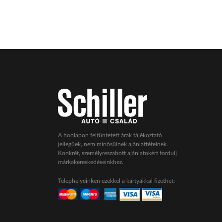
A honlapon feltüntetett árak tájékoztató
jellegűek, nem minősülnek ajánlattételnek.
Konkrét, személyreszabott ajánlatokért fordulj
márkakereskedéseinkhez.
Telephelyeinken ezekkel a kártyákkal fizethet: