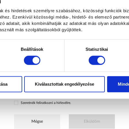
l
mak és hirdetések személyre szabásához, közösségi funkciók biz
hez. Ezenkívül közösségi média-, hirdető- és elemező partner
Opcionális
0
/500 karakter
zó adatait, akik kombinálhatják az adatokat más olyan adatokka
sznált más szolgáltatásokból gyűjtöttek.
Hogyan kereshetünk?
Beállítások
Statisztikai
Emailben és telefonon
Telefonon
E-mailben
Elolvastam és hozzájárulok a személyes adataim kezeléséhez az
tása
Kiválasztottak engedélyezése
Mind
Adatvédelmi nyilatkozatban
foglaltaknak megfelelően.
Szeretnék feliratkozni a hírlevélre.
Mégse
Elküldöm