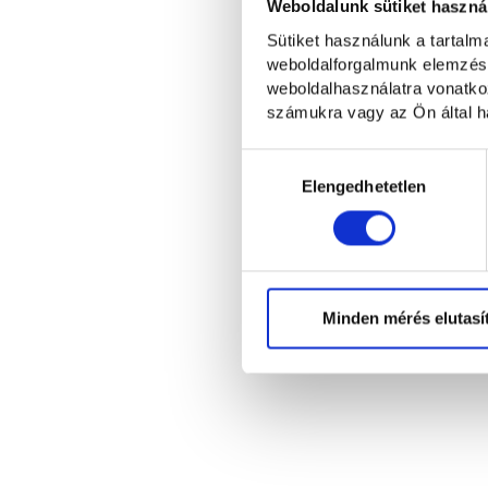
Weboldalunk sütiket haszná
Sütiket használunk a tartal
weboldalforgalmunk elemzésé
weboldalhasználatra vonatko
számukra vagy az Ön által ha
Hozzájárulás
kiválasztása
Elengedhetetlen
Minden mérés elutasí