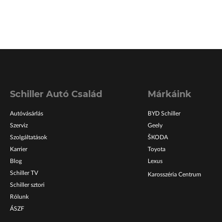
Schiller Autó Család
Márkáink
Autóvásárlás
BYD Schiller
Szerviz
Geely
Szolgáltatások
ŠKODA
Karrier
Toyota
Blog
Lexus
Schiller TV
Karosszéria Centrum
Schiller sztori
Rólunk
ÁSZF