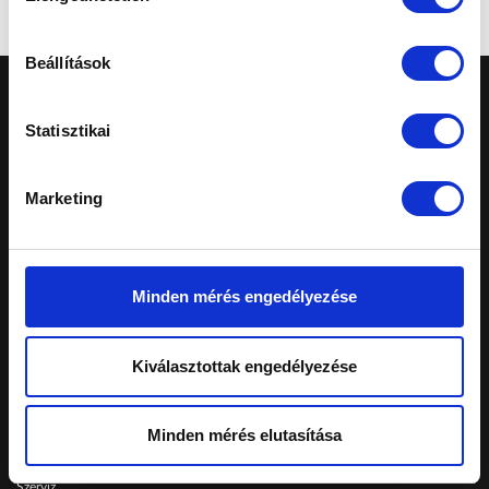
Beállítások
Statisztikai
Marketing
A honlapon feltüntetett árak tájékoztató
jellegűek, nem minősülnek ajánlattételnek.
Konkrét, személyreszabott ajánlatokért fordulj
márkakereskedéseinkhez.
Minden mérés engedélyezése
Telephelyeinken ezekkel a kártyákkal fizethet:
Kiválasztottak engedélyezése
Schiller Autó Család
Minden mérés elutasítása
Autóvásárlás
Szerviz