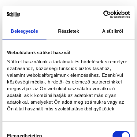
Hogyan kereshetünk?
Emailben és telefonon
Telefonon
Beleegyezés
Részletek
A sütikről
E-mailben
Weboldalunk sütiket használ
Sütiket használunk a tartalmak és hirdetések személyre
Elolvastam és hozzájárulok a személyes adataim kezeléséhez az
szabásához, közösségi funkciók biztosításához,
Adatvédelmi nyilatkozatban
foglaltaknak megfelelően.
valamint weboldalforgalmunk elemzéséhez. Ezenkívül
közösségi média-, hirdető- és elemező partnereinkkel
megosztjuk az Ön weboldalhasználatra vonatkozó
Szeretnék feliratkozni a hírlevélre.
adatait, akik kombinálhatják az adatokat más olyan
adatokkal, amelyeket Ön adott meg számukra vagy az
Ön által használt más szolgáltatásokból gyűjtöttek.
Elküldöm
Hozzájárulás
Mégse
Elengedhetetlen
kiválasztása