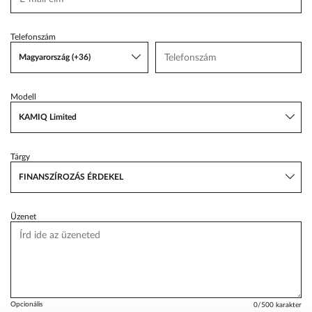
VW Service Schiller
Telefonszám
Karosszéria Centrum
Magyarország (+36)
Modell
KAMIQ Limited
Tárgy
FINANSZÍROZÁS ÉRDEKEL
Üzenet
Opcionális
0
/500 karakter