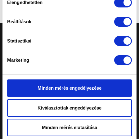
Mégse
Elengedhetetlen
kiválasztása
Beállítások
Statisztikai
Marketing
A honlapon feltüntetett árak tájékoztató
jellegűek, nem minősülnek ajánlattételnek.
Konkrét, személyreszabott ajánlatokért fordulj
Minden mérés engedélyezése
márkakereskedéseinkhez.
Telephelyeinken ezekkel a kártyákkal fizethet:
Kiválasztottak engedélyezése
Schiller Autó Család
Minden mérés elutasítása
Autóvásárlás