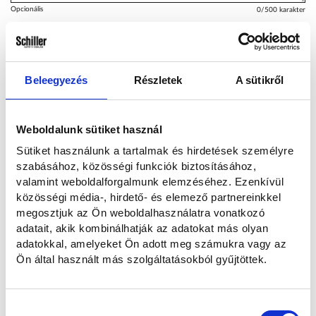
Opcionális
0
/500 karakter
Hogyan kereshetünk?
Beleegyezés
Részletek
A sütikről
Emailben és telefonon
Telefonon
E-mailben
Weboldalunk sütiket használ
Sütiket használunk a tartalmak és hirdetések személyre
szabásához, közösségi funkciók biztosításához,
Elolvastam és hozzájárulok a személyes adataim kezeléséhez az
valamint weboldalforgalmunk elemzéséhez. Ezenkívül
Adatvédelmi nyilatkozatban
foglaltaknak megfelelően.
közösségi média-, hirdető- és elemező partnereinkkel
megosztjuk az Ön weboldalhasználatra vonatkozó
adatait, akik kombinálhatják az adatokat más olyan
Szeretnék feliratkozni a hírlevélre.
adatokkal, amelyeket Ön adott meg számukra vagy az
Ön által használt más szolgáltatásokból gyűjtöttek.
Elküldöm
Hozzájárulás