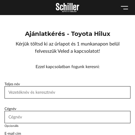
Karosszéria
Geely Schiller
Schneider Electric
Kulcsautomata
Szerviz cserejárművek
Lexus Pest
Márkaszervizek
Szerviz
ŠKODA Schiller
Ajánlatkérés - Toyota Hilux
Audi Schiller
Tartós bérlet
Toyota Schiller
Kérjük töltsd ki az űrlapot és 1 munkanapon belül
Tesla Approved Body Shop
BYD Schiller
felvesszük Veled a kapcsolatot!
Cupra Schiller
Ezzel kapcsolatban fogunk keresni:
Geely Schiller
Lexus Pest
Teljes név
Seat Schiller
ŠKODA Schiller
Cégnév
Tesla Approved Body Shop
Toyota Schiller
Opcionális
E-mail cím
VW Haszonjárművek