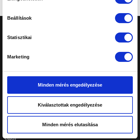
Beállítások
Statisztikai
Marketing
A honlapon feltüntetett árak tájékoztató
jellegűek, nem minősülnek ajánlattételnek.
Konkrét, személyreszabott ajánlatokért fordulj
márkakereskedéseinkhez.
Minden mérés engedélyezése
Telephelyeinken ezekkel a kártyákkal fizethet:
Kiválasztottak engedélyezése
Schiller Autó Család
Minden mérés elutasítása
Autóvásárlás
Szerviz