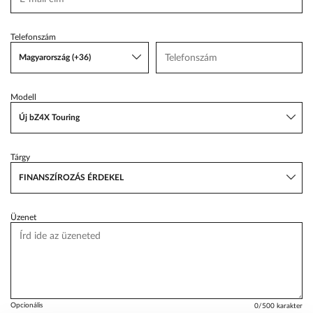
VW Service Schiller
Telefonszám
Karosszéria Centrum
Magyarország (+36)
Modell
Új bZ4X Touring
Tárgy
FINANSZÍROZÁS ÉRDEKEL
Üzenet
Opcionális
0
/500 karakter