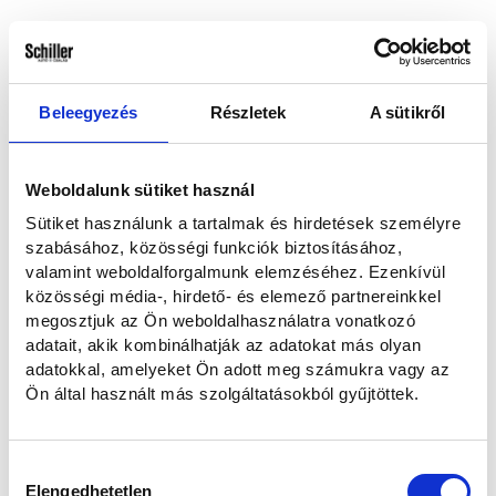
Hogyan kereshetünk?
Emailben és telefonon
Telefonon
Beleegyezés
Részletek
A sütikről
E-mailben
Weboldalunk sütiket használ
Sütiket használunk a tartalmak és hirdetések személyre
Elolvastam és hozzájárulok a személyes adataim kezeléséhez az
szabásához, közösségi funkciók biztosításához,
Adatvédelmi nyilatkozatban
foglaltaknak megfelelően.
valamint weboldalforgalmunk elemzéséhez. Ezenkívül
közösségi média-, hirdető- és elemező partnereinkkel
megosztjuk az Ön weboldalhasználatra vonatkozó
Szeretnék feliratkozni a hírlevélre.
adatait, akik kombinálhatják az adatokat más olyan
adatokkal, amelyeket Ön adott meg számukra vagy az
Ön által használt más szolgáltatásokból gyűjtöttek.
Elküldöm
Hozzájárulás
Mégse
Elengedhetetlen
kiválasztása