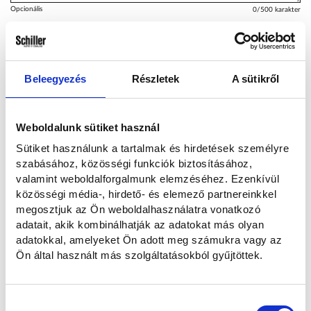
Opcionális
0
/500 karakter
Hogyan kereshetünk?
Beleegyezés
Részletek
A sütikről
Emailben és telefonon
Telefonon
E-mailben
Weboldalunk sütiket használ
Sütiket használunk a tartalmak és hirdetések személyre
szabásához, közösségi funkciók biztosításához,
Elolvastam és hozzájárulok a személyes adataim kezeléséhez az
valamint weboldalforgalmunk elemzéséhez. Ezenkívül
Adatvédelmi nyilatkozatban
foglaltaknak megfelelően.
közösségi média-, hirdető- és elemező partnereinkkel
megosztjuk az Ön weboldalhasználatra vonatkozó
adatait, akik kombinálhatják az adatokat más olyan
Szeretnék feliratkozni a hírlevélre.
adatokkal, amelyeket Ön adott meg számukra vagy az
Ön által használt más szolgáltatásokból gyűjtöttek.
Elküldöm
Hozzájárulás