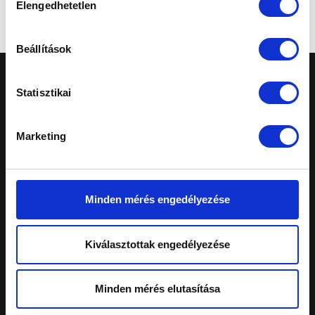
Mégse
Elengedhetetlen
kiválasztása
Beállítások
Statisztikai
Marketing
A honlapon feltüntetett árak tájékoztató
jellegűek, nem minősülnek ajánlattételnek.
Konkrét, személyreszabott ajánlatokért fordulj
Minden mérés engedélyezése
márkakereskedéseinkhez.
Telephelyeinken ezekkel a kártyákkal fizethet:
Kiválasztottak engedélyezése
Schiller Autó Család
Minden mérés elutasítása
Autóvásárlás