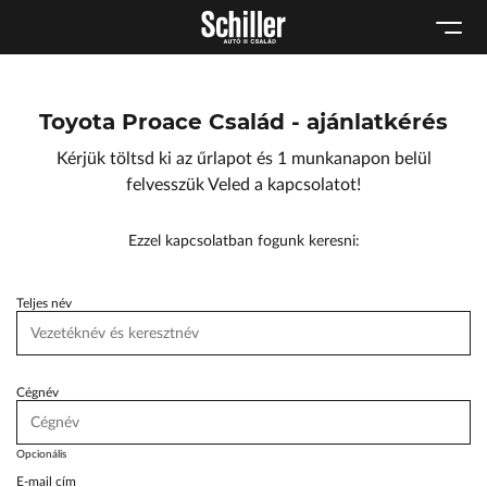
Karosszéria
Geely Schiller
Schneider Electric
Kulcsautomata
Szerviz cserejárművek
Lexus Pest
Márkaszervizek
Szerviz
ŠKODA Schiller
Toyota Proace Család - ajánlatkérés
Audi Schiller
Tartós bérlet
Toyota Schiller
Kérjük töltsd ki az űrlapot és 1 munkanapon belül
Tesla Approved Body Shop
BYD Schiller
felvesszük Veled a kapcsolatot!
Cupra Schiller
Ezzel kapcsolatban fogunk keresni:
Geely Schiller
Lexus Pest
Teljes név
Seat Schiller
ŠKODA Schiller
Cégnév
Tesla Approved Body Shop
Toyota Schiller
Opcionális
E-mail cím
VW Haszonjárművek