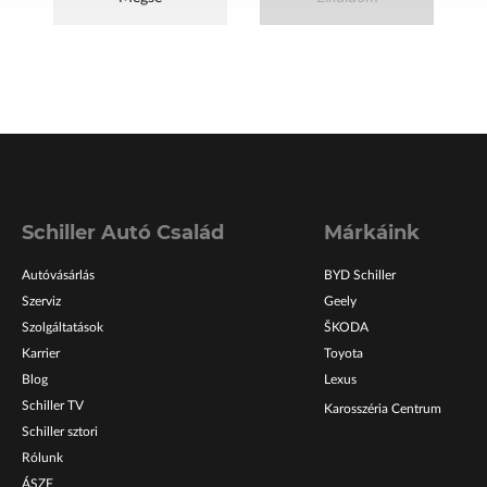
Schiller Autó Család
Márkáink
Autóvásárlás
BYD Schiller
Szerviz
Geely
Szolgáltatások
ŠKODA
Karrier
Toyota
Blog
Lexus
Schiller TV
Karosszéria Centrum
Schiller sztori
Rólunk
ÁSZF