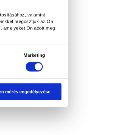
tosításához, valamint
einkkel megosztjuk az Ön
l, amelyeket Ön adott meg
Marketing
en mérés engedélyezése