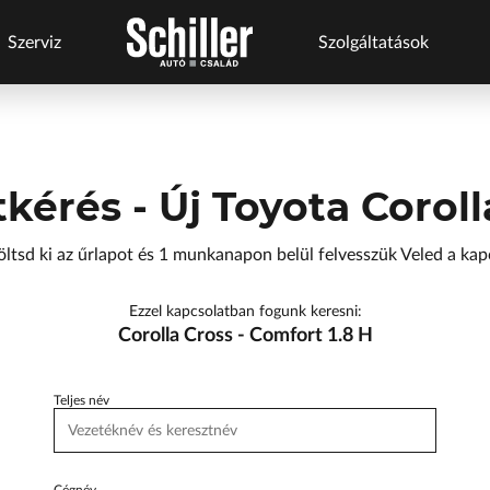
Szerviz
Szolgáltatások
s
Szerviz
Márkáink
Márkaszervizek
Szolgáltatások
szolgáltatások
Business+
BYD Schiller
Audi Schiller
Schneider Electric
tkérés - Új Toyota Coroll
ről
Flottakezelés
Geely Schiller
BYD Schiller
Tesla Approved Body
Karosszéria
Shop
öltsd ki az űrlapot és 1 munkanapon belül felvesszük Veled a kap
Lexus Pest
Cupra Schiller
Schneider
Szerviz
ŠKODA Schiller
Geely Schiller
Electric
Ezzel kapcsolatban fogunk keresni:
cserejárművek
Corolla Cross - Comfort 1.8 H
Szerviz
Toyota Schiller
Lexus Pest
Szerviz
cserejárművek
Karosszéria
Seat Schiller
Teljes név
Szerviz
Kulcsautomata
ŠKODA Schiller
Tartós bérlet
Tesla Approved
Tesla Approved