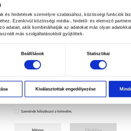
l
mak és hirdetések személyre szabásához, közösségi funkciók biz
hez. Ezenkívül közösségi média-, hirdető- és elemező partner
zó adatait, akik kombinálhatják az adatokat más olyan adatokka
Opcionális
0
/500 karakter
sznált más szolgáltatásokból gyűjtöttek.
Hogyan kereshetünk?
Beállítások
Statisztikai
Emailben és telefonon
Telefonon
E-mailben
Elolvastam és hozzájárulok a személyes adataim kezeléséhez az
tása
Kiválasztottak engedélyezése
Mind
Adatvédelmi nyilatkozatban
foglaltaknak megfelelően.
Szeretnék feliratkozni a hírlevélre.
Mégse
Elküldöm