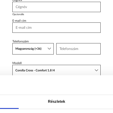
Cégnév
Body Shop
Body Shop
Toyota Schiller
Opcionális
E-mail cím
VW
Haszonjárművek
VW Service Schiller
Telefonszám
Magyarország (+36)
Karosszéria
Centrum
Modell
Corolla Cross - Comfort 1.8 H
Tárgy
AJÁNLATOT KÉREK
Részletek
Üzenet