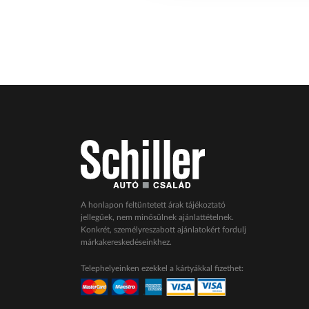
A honlapon feltüntetett árak tájékoztató
jellegűek, nem minősülnek ajánlattételnek.
Konkrét, személyreszabott ajánlatokért fordulj
márkakereskedéseinkhez.
Telephelyeinken ezekkel a kártyákkal fizethet: