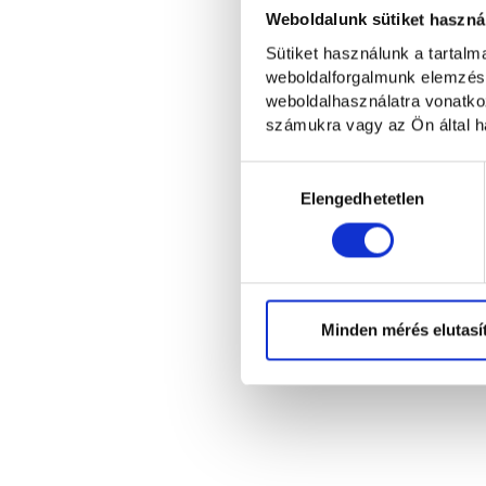
Weboldalunk sütiket haszná
Sütiket használunk a tartal
weboldalforgalmunk elemzésé
weboldalhasználatra vonatko
számukra vagy az Ön által ha
Hozzájárulás
kiválasztása
Elengedhetetlen
Minden mérés elutasí