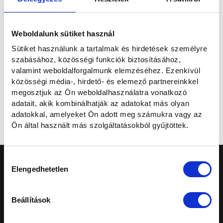
Elolvastam és hozzájárulok a személyes adataim kezeléséhez az
Adatvédelmi nyilatkozatban
foglaltaknak megfelelően.
Weboldalunk sütiket használ
Szeretnék feliratkozni a hírlevélre.
Sütiket használunk a tartalmak és hirdetések személyre
szabásához, közösségi funkciók biztosításához,
valamint weboldalforgalmunk elemzéséhez. Ezenkívül
Elküldöm
közösségi média-, hirdető- és elemező partnereinkkel
megosztjuk az Ön weboldalhasználatra vonatkozó
adatait, akik kombinálhatják az adatokat más olyan
Mégse
adatokkal, amelyeket Ön adott meg számukra vagy az
Ön által használt más szolgáltatásokból gyűjtöttek.
Hozzájárulás
Elengedhetetlen
kiválasztása
Beállítások