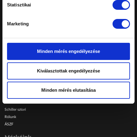
A honlapon feltüntetett árak tájékoztató
Statisztikai
jellegűek, nem minősülnek ajánlattételnek.
Konkrét, személyreszabott ajánlatokért fordulj
márkakereskedéseinkhez.
Marketing
Telephelyeinken ezekkel a kártyákkal fizethet:
Minden mérés engedélyezése
Schiller Autó Család
Autóvásárlás
Kiválasztottak engedélyezése
Szerviz
Szolgáltatások
Karrier
Minden mérés elutasítása
Blog
Schiller TV
Schiller sztori
Rólunk
ÁSZF