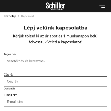
Karosszéria
Geely Schiller
Schneider Electric
Kulcsautomata
Szerviz cserejárművek
Lexus Pest
Kezdőlap
Kapcsolat
Márkaszervizek
Szerviz
ŠKODA Schiller
Lépj velünk kapcsolatba
Audi Schiller
Tartós bérlet
Toyota Schiller
Kérjük töltsd ki az űrlapot és 1 munkanapon belül
Tesla Approved Body Shop
BYD Schiller
felvesszük Veled a kapcsolatot!
Cupra Schiller
Teljes név
Geely Schiller
Lexus Pest
Seat Schiller
Cégnév
ŠKODA Schiller
Opcionális
Tesla Approved Body Shop
E-mail cím
Toyota Schiller
VW Haszonjárművek