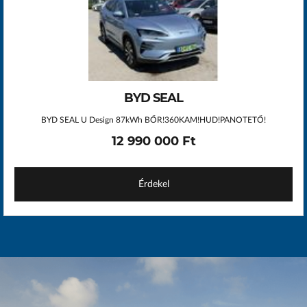
BYD SEAL
BYD SEAL U Design 87kWh BŐR!360KAM!HUD!PANOTETŐ!
12 990 000 Ft
Érdekel