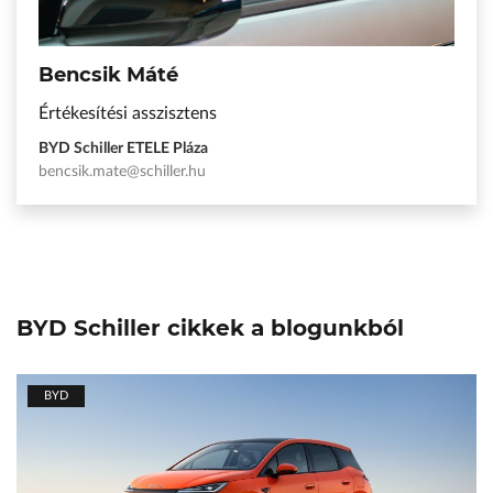
Jandó Ádám
Értékesítési tanácsadó
BYD Schiller ETELE Pláza
jando.adam@schiller.hu
+36 20 858 0468
BYD Schiller cikkek a blogunkból
BYD