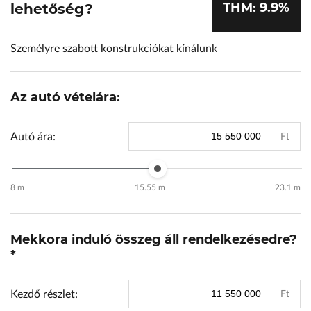
THM: 9.9%
lehetőség?
Személyre szabott konstrukciókat kínálunk
Az autó vételára:
Autó ára:
Ft
8 m
15.55 m
23.1 m
Mekkora induló összeg áll rendelkezésedre?
*
Kezdő részlet:
Ft