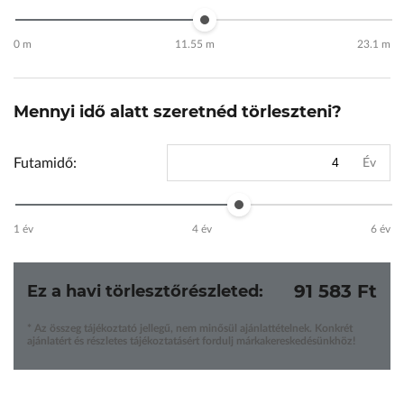
0 m
11.55 m
23.1 m
Mennyi idő alatt szeretnéd törleszteni?
Futamidő:
Év
1 év
4 év
6 év
91 583 Ft
Ez a havi törlesztőrészleted:
* Az összeg tájékoztató jellegű, nem minősül ajánlattételnek. Konkrét
ajánlatért és részletes tájékoztatásért fordulj márkakereskedésünkhöz!