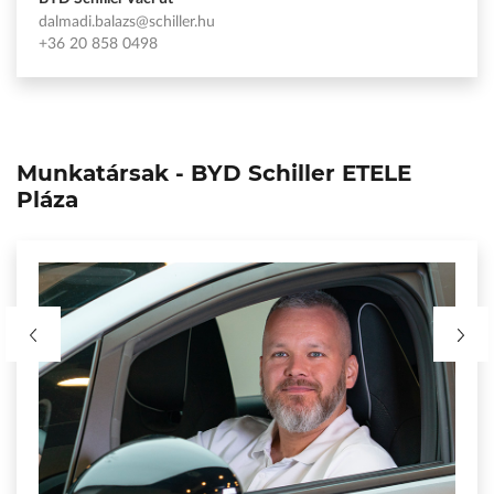
katona.zsolt@schiller.hu
+36 20 858 0458
Munkatársak - BYD Schiller ETELE
Pláza