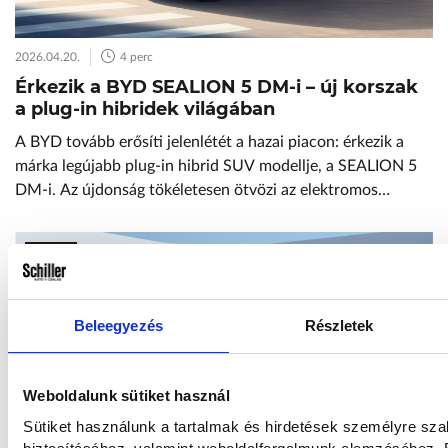
2026.04.20.
4 perc
Érkezik a BYD SEALION 5 DM-i – új korszak
a plug-in hibridek világában
A BYD tovább erősíti jelenlétét a hazai piacon: érkezik a
márka legújabb plug-in hibrid SUV modellje, a SEALION 5
DM-i. Az újdonság tökéletesen ötvözi az elektromos
közlekedés csendes és hatékony élményét a belső égésű
motor nyújtotta szabadsággal – mindezt egy tágas, modern
BYD
és családbarát csomagban. Hatótáv, ami új szintre emeli a
szabadságot A SEALION […]
Beleegyezés
Részletek
Weboldalunk sütiket használ
Sütiket használunk a tartalmak és hirdetések személyre sz