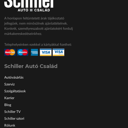
A honlapon feltüntetett árak tájékoztató
jellegűek, nem minősülnek ajánlattételnek.
Konkrét, személyreszabott ajánlatokért fordulj
márkakereskedéseinkhez.
Telephelyeinken ezekkel a kártyákkal fizethet:
Schiller Autó Család
Autóvásárlás
Szerviz
Szolgáltatások
Karrier
Blog
Schiller TV
Schiller sztori
Rólunk