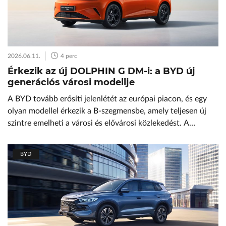
2026.06.11.
4 perc
Érkezik az új DOLPHIN G DM-i: a BYD új
generációs városi modellje
A BYD tovább erősíti jelenlétét az európai piacon, és egy
olyan modellel érkezik a B-szegmensbe, amely teljesen új
szintre emelheti a városi és elővárosi közlekedést. A
vadonatúj DOLPHIN G DM-i a márka legújabb plug-in
hibrid modellje, amely a kompakt méreteket, az elektromos
BYD
vezetési élményt és a kiemelkedő hatótávot ötvözi egy
modern, praktikus csomagban. Elektromos […]