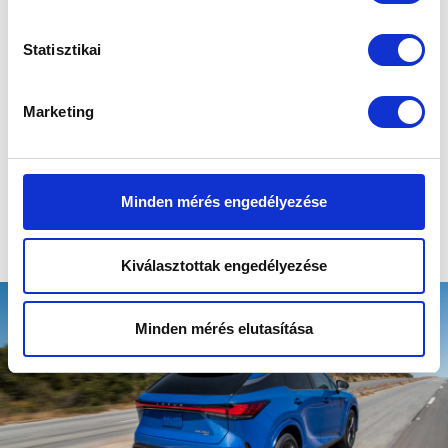
Statisztikai
Kulcsautomata szolgáltatás
Marketing
Szervizeinkben a nap 24 órájában leadhatod és átveheted
autódat a kulcsautomata segítségével. Az érintőképernyős
rendszer gyors és kényelmes megoldást kínál, hogy rugalmasan
intézhesd a szervizelést, akár nyitvatartási időn kívül is.
Minden mérés engedélyezése
Kiválasztottak engedélyezése
Minden mérés elutasítása