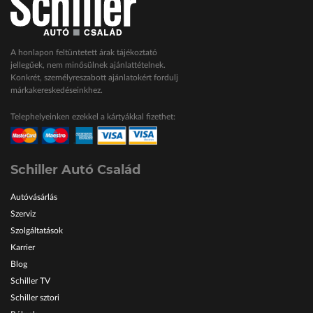
A honlapon feltüntetett árak tájékoztató
jellegűek, nem minősülnek ajánlattételnek.
Konkrét, személyreszabott ajánlatokért fordulj
márkakereskedéseinkhez.
Telephelyeinken ezekkel a kártyákkal fizethet:
Schiller Autó Család
Autóvásárlás
Szerviz
Szolgáltatások
Karrier
Blog
Schiller TV
Schiller sztori