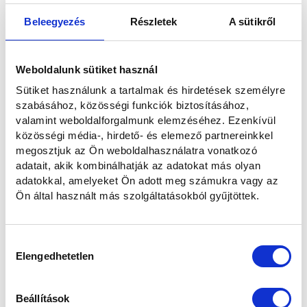
Beleegyezés
Részletek
A sütikről
Weboldalunk sütiket használ
Sütiket használunk a tartalmak és hirdetések személyre
szabásához, közösségi funkciók biztosításához,
valamint weboldalforgalmunk elemzéséhez. Ezenkívül
közösségi média-, hirdető- és elemező partnereinkkel
megosztjuk az Ön weboldalhasználatra vonatkozó
adatait, akik kombinálhatják az adatokat más olyan
Lexus márkaszerviz díjtételek
adatokkal, amelyeket Ön adott meg számukra vagy az
Élvezd a gondtalan és nyugodt autózás örömét, válaszd a
Ön által használt más szolgáltatásokból gyűjtöttek.
Schiller Lexus márkaszervizét és képzett szakembereit.
Hozzájárulás
Elengedhetetlen
kiválasztása
Beállítások