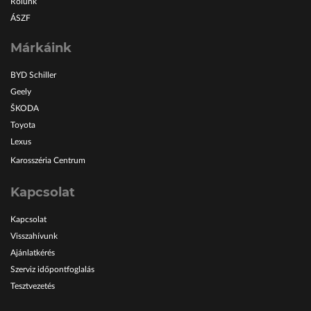
Rólunk
ÁSZF
Márkáink
BYD Schiller
Geely
ŠKODA
Toyota
Lexus
Karosszéria Centrum
Kapcsolat
Kapcsolat
Visszahívunk
Ajánlatkérés
Szerviz időpontfoglalás
Tesztvezetés