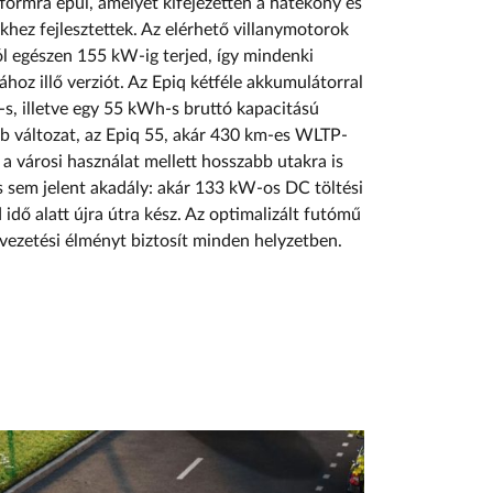
formra épül, amelyet kifejezetten a hatékony és
ez fejlesztettek. Az elérhető villanymotorok
l egészen 155 kW-ig terjed, így mindenki
sához illő verziót. Az Epiq kétféle akkumulátorral
-s, illetve egy 55 kWh-s bruttó kapacitású
b változat, az Epiq 55, akár 430 km-es WLTP-
y a városi használat mellett hosszabb utakra is
és sem jelent akadály: akár 133 kW-os DC töltési
 idő alatt újra útra kész. Az optimalizált futómű
 vezetési élményt biztosít minden helyzetben.