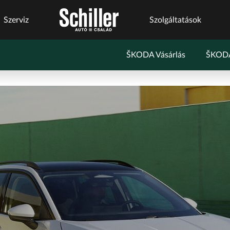
Szerviz
Szolgáltatások
ŠKODA Vásárlás
ŠKODA
s
Szerviz
Márkáink
Márkaszervizek
Szolgáltatások
szolgáltatások
Business+
BYD Schiller
Audi Schiller
Schneider Electric
ről
Flottakezelés
Geely Schiller
BYD Schiller
Tesla Approved Body
Karosszéria
Shop
Lexus Pest
Cupra Schiller
Schneider
Szerviz
ŠKODA Schiller
Geely Schiller
Electric
cserejárművek
Szerviz
Toyota Schiller
Lexus Pest
Szerviz
cserejárművek
Karosszéria
Seat Schiller
Szerviz
Kulcsautomata
ŠKODA Schiller
Tartós bérlet
Tesla Approved
Tesla Approved