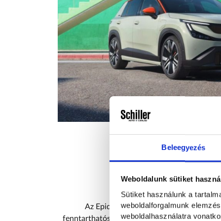
Beleegyezés
Bels
Weboldalunk sütiket haszná
Sütiket használunk a tartal
weboldalforgalmunk elemzésé
Az Epiq utastere a praktikusságot, a mo
weboldalhasználatra vonatko
fenntarthatóságot helyezi előtérbe. A letisztu