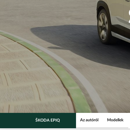
Az autóról
Modellek
ŠKODA EPIQ