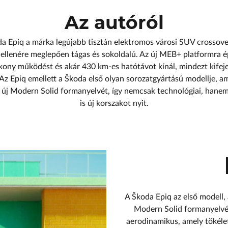
Az autóról
a Epiq a márka legújabb tisztán elektromos városi SUV crossove
ellenére meglepően tágas és sokoldalú. Az új MEB+ platformra 
kony működést és akár 430 km-es hatótávot kínál, mindezt kifej
 Az Epiq emellett a Škoda első olyan sorozatgyártású modellje, a
a új Modern Solid formanyelvét, így nemcsak technológiai, hane
is új korszakot nyit.
A Škoda Epiq az első modell, 
Modern Solid formanyelvét
aerodinamikus, amely tökélet