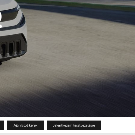
Q
Ajánlatot kérek
Jelentkezem tesztvezetésre