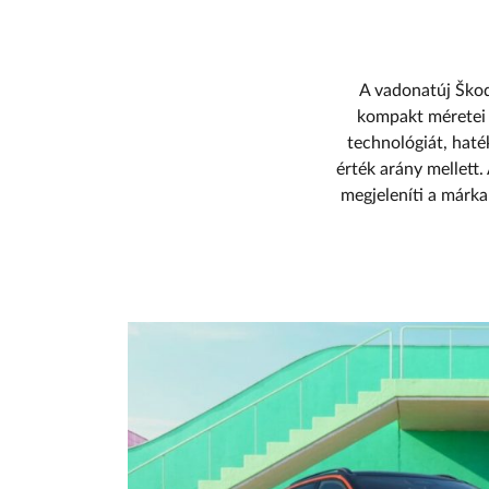
A vadonatúj Škod
kompakt méretei 
technológiát, haté
érték arány mellett.
megjeleníti a márk