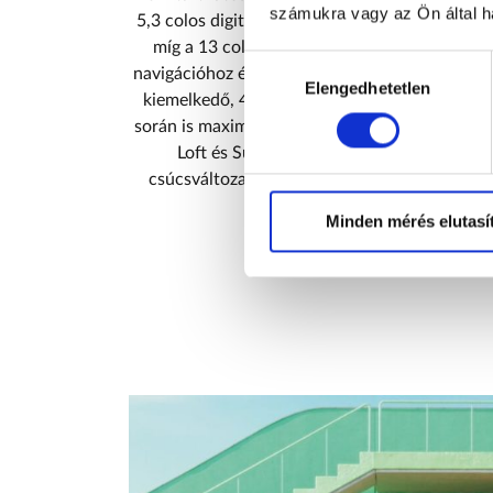
számukra vagy az Ön által ha
5,3 colos digitális kijelző jeleníti meg a legfo
míg a 13 colos központi infotainment kijelző i
Hozzájárulás
navigációhoz és az autó funkcióihoz. A tágas b
kiválasztása
Elengedhetetlen
kiemelkedő, 475 literes csomagtartó társul, 
során is maximális praktikusságot kínál. A háro
Loft és Suite – mindegyike újrahasznosíto
csúcsváltozat pedig prémium Suedia kárpitoz
felületekkel emeli a komfo
Minden mérés elutasí