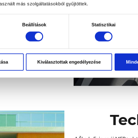
sznált más szolgáltatásokból gyűjtöttek.
ntosabb vezetési információkat,
ntuitív vezérlést biztosít a
első térhez egy kategóriájában
Beállítások
Statisztikai
amely a mindennapi használat
mféle dizájnváltozat – Studio,
tt anyagokból készült, a
ással és innovatív Techtona
rtérzetet.
tása
Kiválasztottak engedélyezése
Mind
Tec