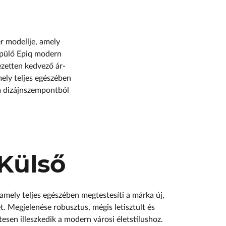
r modellje, amely
épülő Epiq modern
ezetten kedvező ár-
mely teljes egészében
m dizájnszempontból
Külső
amely teljes egészében megtestesíti a márka új,
. Megjelenése robusztus, mégis letisztult és
esen illeszkedik a modern városi életstílushoz.