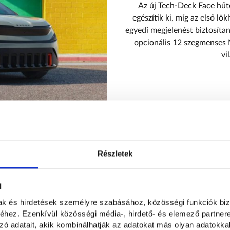
Az új Tech-Deck Face hűt
egészítik ki, míg az első lö
egyedi megjelenést biztosítan
opcionális 12 szegmenses M
vi
Részletek
ő
l
mak és hirdetések személyre szabásához, közösségi funkciók biz
hez. Ezenkívül közösségi média-, hirdető- és elemező partner
dern technológiát és a
zó adatait, akik kombinálhatják az adatokat más olyan adatokka
lt kialakítású műszerfalon egy