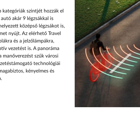
kategóriák szintjét hozzák el
utó akár 9 légzsákkal is
helyezett középső légzsákot is,
et nyújt. Az elérhető Travel
blákra és a jelzőlámpákra,
tív vezetést is. A panoráma
a manőverezést szűk városi
vezetéstámogató technológiái
magabiztos, kényelmes és
.