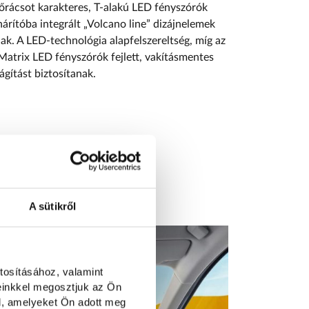
őrácsot karakteres, T-alakú LED fényszórók
khárítóba integrált „Volcano line” dizájnelemek
ak. A LED-technológia alapfelszereltség, míg az
atrix LED fényszórók fejlett, vakításmentes
lágítást biztosítanak.
A sütikről
tosításához, valamint
einkkel megosztjuk az Ön
l, amelyeket Ön adott meg