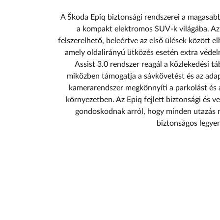
A Škoda Epiq biztonsági rendszerei a magasabb 
a kompakt elektromos SUV-k világába. Az a
felszerelhető, beleértve az első ülések között el
amely oldalirányú ütközés esetén extra védelm
Assist 3.0 rendszer reagál a közlekedési tá
miközben támogatja a sávkövetést és az adap
kamerarendszer megkönnyíti a parkolást és 
környezetben. Az Epiq fejlett biztonsági és 
gondoskodnak arról, hogy minden utazás 
biztonságos legyen