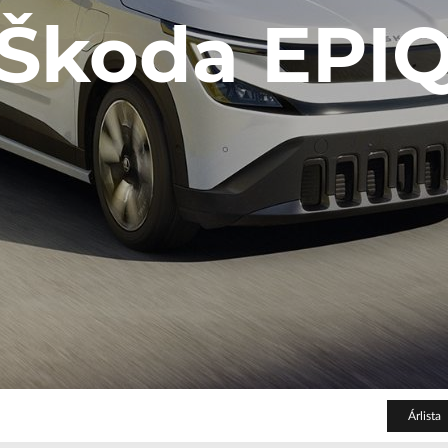
Body Shop
Škoda EPI
Body Shop
Toyota Schiller
VW
Haszonjárművek
VW Service Schiller
Karosszéria
Centrum
Árlista