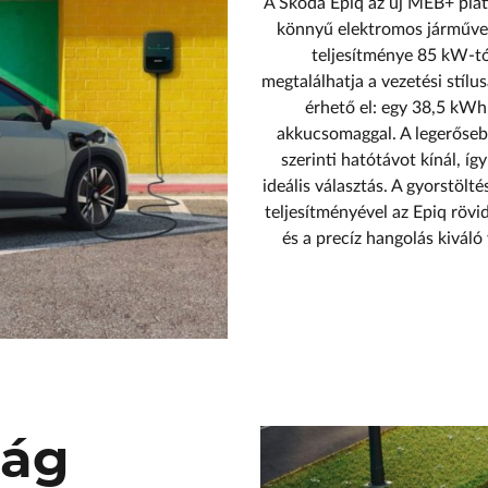
A Škoda Epiq az új MEB+ plat
könnyű elektromos járművekh
teljesítménye 85 kW-tó
megtalálhatja a vezetési stílu
érhető el: egy 38,5 kWh
akkucsomaggal. A legerőseb
szerinti hatótávot kínál, íg
ideális választás. A gyorstölt
teljesítményével az Epiq rövid
és a precíz hangolás kiváló
ság