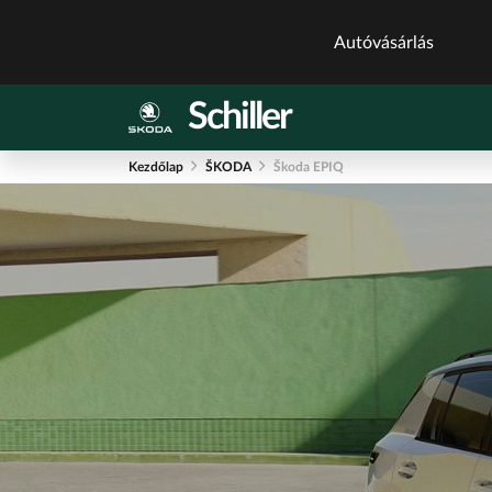
Autóvásárlás
Schiller
Autókatalógu
Új autók
Kezdőlap
ŠKODA
Škoda EPIQ
Új autók készlet
Használt autók