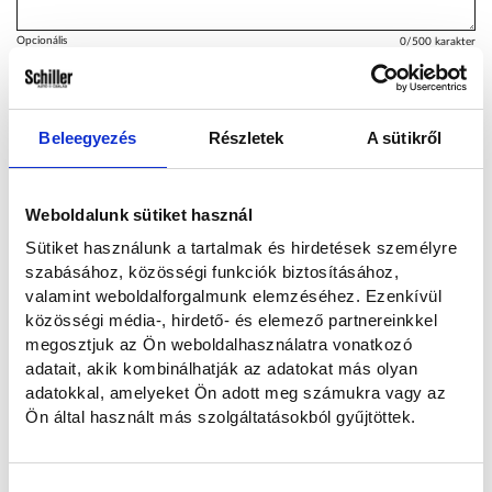
Opcionális
0
/500 karakter
Hogyan kereshetünk?
Beleegyezés
Részletek
A sütikről
Emailben és telefonon
Telefonon
E-mailben
Weboldalunk sütiket használ
Sütiket használunk a tartalmak és hirdetések személyre
szabásához, közösségi funkciók biztosításához,
Elolvastam és hozzájárulok a személyes adataim kezeléséhez az
valamint weboldalforgalmunk elemzéséhez. Ezenkívül
Adatvédelmi nyilatkozatban
foglaltaknak megfelelően.
közösségi média-, hirdető- és elemező partnereinkkel
megosztjuk az Ön weboldalhasználatra vonatkozó
adatait, akik kombinálhatják az adatokat más olyan
Szeretnék feliratkozni a hírlevélre.
adatokkal, amelyeket Ön adott meg számukra vagy az
Ön által használt más szolgáltatásokból gyűjtöttek.
Elküldöm
Hozzájárulás