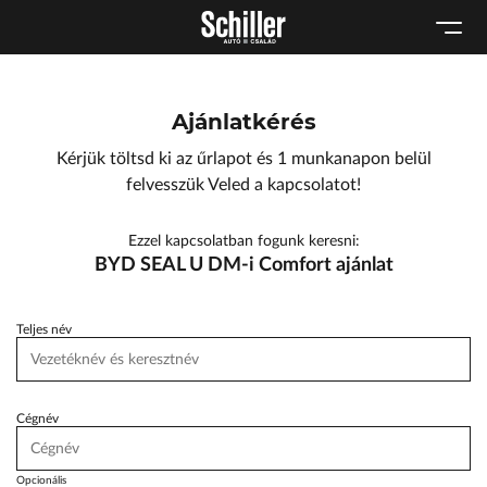
Karosszéria
Geely Schiller
Schneider Electric
Kulcsautomata
Szerviz cserejárművek
Lexus Pest
Márkaszervizek
Szerviz
ŠKODA Schiller
Ajánlatkérés
Audi Schiller
Tartós bérlet
Toyota Schiller
Kérjük töltsd ki az űrlapot és 1 munkanapon belül
Tesla Approved Body Shop
BYD Schiller
felvesszük Veled a kapcsolatot!
Cupra Schiller
Ezzel kapcsolatban fogunk keresni:
Geely Schiller
BYD SEAL U DM-i Comfort ajánlat
Lexus Pest
Seat Schiller
Teljes név
ŠKODA Schiller
Tesla Approved Body Shop
Cégnév
Toyota Schiller
Opcionális
VW Haszonjárművek