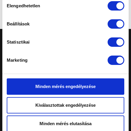
Elengedhetetlen
kiválasztása
Mégse
Beállítások
Statisztikai
Marketing
A honlapon feltüntetett árak tájékoztató
jellegűek, nem minősülnek ajánlattételnek.
Minden mérés engedélyezése
Konkrét, személyreszabott ajánlatokért fordulj
márkakereskedéseinkhez.
Telephelyeinken ezekkel a kártyákkal fizethet:
Kiválasztottak engedélyezése
Minden mérés elutasítása
Schiller Autó Család