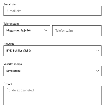
E-mail cím
VW Service Schiller
Karosszéria Centrum
Telefonszám
Magyarország (+36)
Helyszín
BYD Schiller Váci út
Vásárlás módja
Egyösszegű
Üzenet