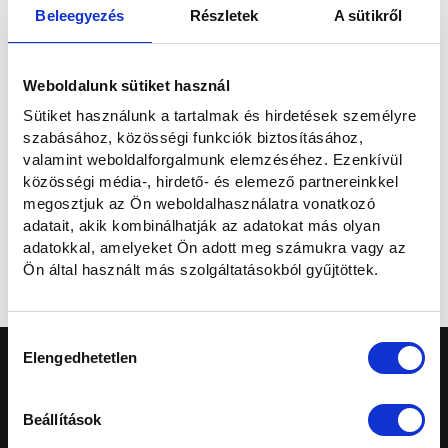
Beleegyezés
Részletek
A sütikről
Elolvastam és hozzájárulok a személyes adataim kezeléséhez az
Adatvédelmi nyilatkozatban
foglaltaknak megfelelően.
Weboldalunk sütiket használ
Sütiket használunk a tartalmak és hirdetések személyre
Szeretnék feliratkozni a hírlevélre.
szabásához, közösségi funkciók biztosításához,
valamint weboldalforgalmunk elemzéséhez. Ezenkívül
közösségi média-, hirdető- és elemező partnereinkkel
Elküldöm
megosztjuk az Ön weboldalhasználatra vonatkozó
adatait, akik kombinálhatják az adatokat más olyan
adatokkal, amelyeket Ön adott meg számukra vagy az
Mégse
Ön által használt más szolgáltatásokból gyűjtöttek.
Hozzájárulás
Elengedhetetlen
kiválasztása
Beállítások