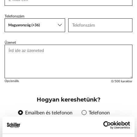
VW Service Schiller
Telefonszám
Karosszéria Centrum
Magyarország (+36)
Üzenet
Opcionális
0
/500 karakter
Hogyan kereshetünk?
Emailben és telefonon
Telefonon
E-mailben