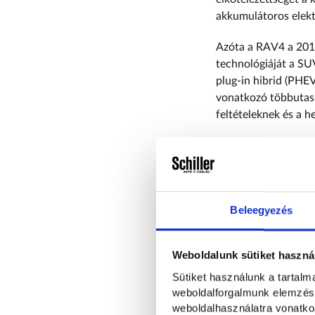
akkumulátoros elekt
Azóta a RAV4 a 2016
technológiáját a SU
plug-in hibrid (PHE
vonatkozó többutas m
feltételeknek és a h
Ezek az elektrifikál
nyugalmát, valamint
gyorsuláshoz. Minde
felfüggesztési tech
Beleegyezés
élvezetesebb vezeth
Az elmúlt 30 év fejl
Weboldalunk sütiket haszná
csomagtérkapacitás 
Sütiket használunk a tartal
extra helyet biztosí
weboldalforgalmunk elemzésé
tér minden egyes gen
weboldalhasználatra vonatko