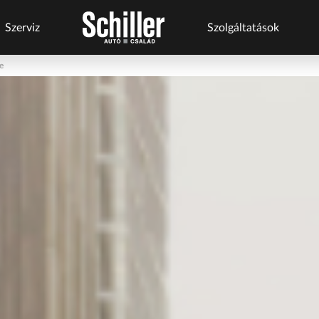
Szerviz
Szolgáltatások
e
s
Szerviz
Márkáink
Márkaszervizek
Szolgáltatások
szolgáltatások
Business+
BYD Schiller
Audi Schiller
Schneider Electric
ről
Flottakezelés
Geely Schiller
BYD Schiller
Tesla Approved Body
Karosszéria
Shop
Lexus Pest
Cupra Schiller
Schneider
Szerviz
ŠKODA Schiller
Geely Schiller
Electric
cserejárművek
Szerviz
Toyota Schiller
Lexus Pest
Szerviz
cserejárművek
Karosszéria
Seat Schiller
Szerviz
Kulcsautomata
ŠKODA Schiller
Tartós bérlet
Tesla Approved
Tesla Approved