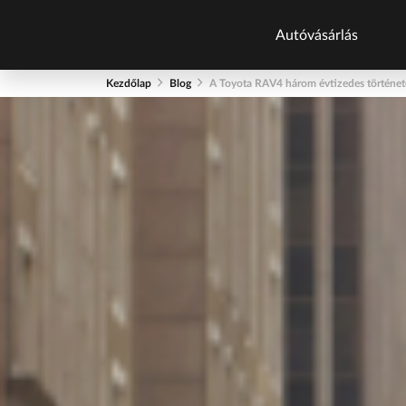
Autóvásárlás
Kezdőlap
Blog
A Toyota RAV4 három évtizedes történet
Autókatalógu
Új autók
Új autók készlet
Használt autók