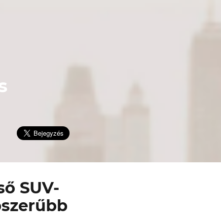
s
lső SUV-
pszerűbb