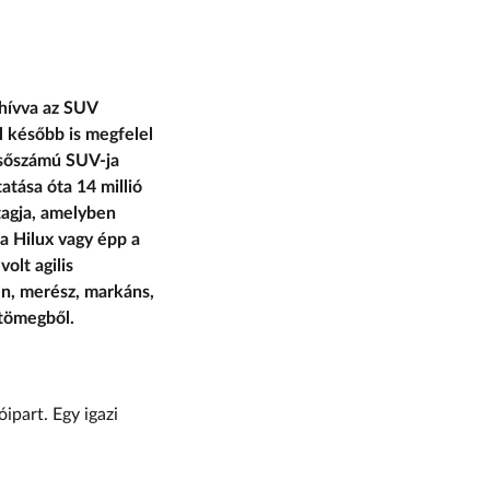
 hívva az SUV
l később is megfelel
lsőszámú SUV-ja
tása óta 14 millió
 tagja, amelyben
 a Hilux vagy épp a
olt agilis
n, merész, markáns,
 tömegből.
ipart. Egy igazi