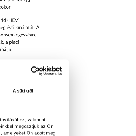
cokon.
rid (HEV)
glévő kínálatát. A
rbonsemlegességre
k, a piaci
ínálja.
ásához, a hibrid
közvetlenebb
szerűsített
abilabb és
A sütikről
okozta. A bőséges
 az üléstámák, így
tosításához, valamint
 barátságosabb belső
einkkel megosztjuk az Ön
.
l, amelyeket Ön adott meg