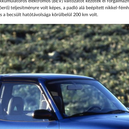
akkumulátoros elektromos (BEV) változatot kezdtek el forgalmazn
erő) teljesítményre volt képes, a padló alá beépített nikkel-fémh
s a becsült hatótávolsága körülbelül 200 km volt.