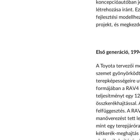
koncepcióautóban je
létrehozása iránt. 
fejlesztési modellhe
projekt, és megkezd
Első generáció, 199
A Toyota tervezői me
szemet gyönyörködte
terepképességeire uta
formájában a RAV4 e
teljesítményt egy 12
összkerékhajtással.
felfüggesztés. A RA
manőverezést tett l
mint egy terepjáróra
kétkerék-meghajtás 