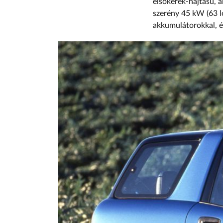
elsőkerék-hajtású, 
szerény 45 kW (63 ló
akkumulátorokkal, é