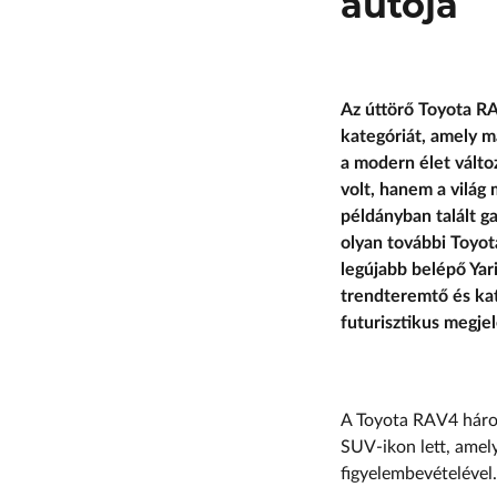
autója
Az úttörő Toyota RA
kategóriát, amely m
a modern élet válto
volt, hanem a világ
példányban talált ga
olyan további Toyota
legújabb belépő Yar
trendteremtő és ka
futurisztikus megje
A Toyota RAV4 három 
SUV-ikon lett, amely
figyelembevételével.