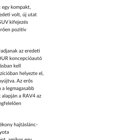
: egy kompakt,
eti volt, új utat
SUV kifejezés
rően pozitív
radjanak az eredeti
-FOUR koncepcióautó
ásban kell
zícióban helyezte el,
nyújtva. Az erős
en a legmagasabb
k alapján a RAV4 az
egfelelően
tékony hajtáslánc-
oyota
ánt, amikor egy