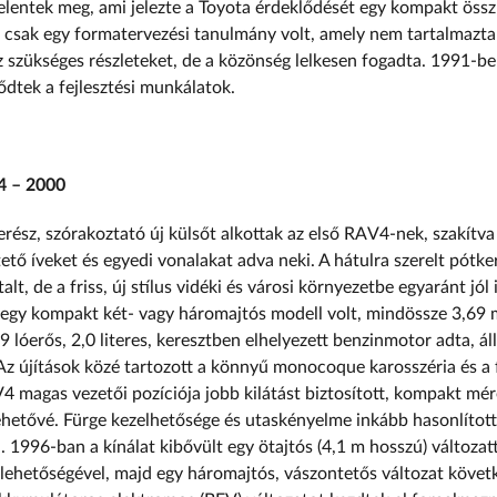
lentek meg, ami jelezte a Toyota érdeklődését egy kompakt öss
Ez csak egy formatervezési tanulmány volt, amely nem tartalmazta
z szükséges részleteket, de a közönség lelkesen fogadta. 1991-be
ődtek a fejlesztési munkálatok.
4 – 2000
rész, szórakoztató új külsőt alkottak az első RAV4-nek, szakítva
tő íveket és egyedi vonalakat adva neki. A hátulra szerelt pótk
lt, de a friss, új stílus vidéki és városi környezetbe egyaránt jól 
gy kompakt két- vagy háromajtós modell volt, mindössze 3,69 
9 lóerős, 2,0 literes, keresztben elhelyezett benzinmotor adta, á
 Az újítások közé tartozott a könnyű monocoque karosszéria és a
V4 magas vezetői pozíciója jobb kilátást biztosított, kompakt mé
ehetővé. Fürge kezelhetősége és utaskényelme inkább hasonlított
. 1996-ban a kínálat kibővült egy ötajtós (4,1 m hosszú) változatt
lehetőségével, majd egy háromajtós, vászontetős változat követ