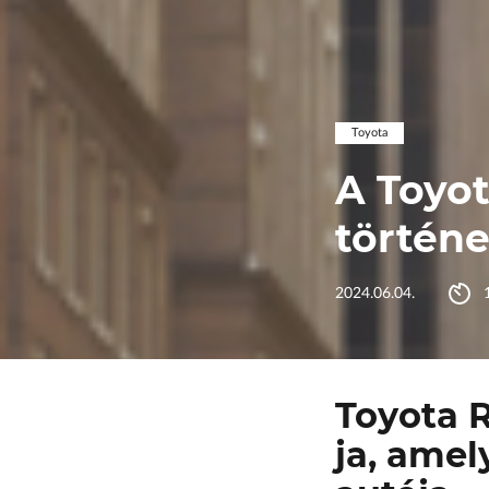
Toyota
A Toyo
történe
2024.06.04.
Toyota R
ja, amel