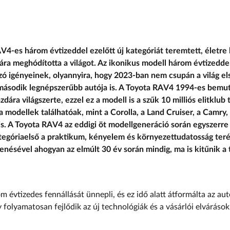
V4-es három évtizeddel ezelőtt új kategóriát teremtett, életre
ára meghódította a világot. Az ikonikus modell három évtizedde
zó igényeinek, olyannyira, hogy 2023-ban nem csupán a világ e
 második legnépszerűbb autója is. A Toyota RAV4 1994-es bemuta
zdára világszerte, ezzel ez a modell is a szűk 10 milliós elitklub
 modellek találhatóak, mint a Corolla, a Land Cruiser, a Camry,
is. A Toyota RAV4 az eddigi öt modellgeneráció során egyszerre v
tegóriaelső a praktikum, kényelem és környezettudatosság teré
lenésével ahogyan az elmúlt 30 év során mindig, ma is kitűnik a
évtizedes fennállását ünnepli, és ez idő alatt átformálta az autó
 folyamatosan fejlődik az új technológiák és a vásárlói elvárások