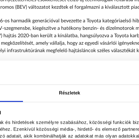
romos (BEV) változatot kezdtek el forgalmazni a kiválasztott pia
-os harmadik generációval bevezette a Toyota kategóriaelső hib
V-szegmensbe, kiegészítve a hatékony benzin- és dízelmotorok me
V) hajtás 2020-ban került a kínálatba, hangsúlyozva a Toyota ka
egközelítését, amely vállalja, hogy az egyedi vásárlói igényekne
elyi infrastruktúrának megfelelő hajtásláncok széles választékát k
t opciók hozzájárultak a RAV4 vezetési élményének további fokoz
 az egyre erősebb motorok fokozott teljesítményét adva a még 
közben az új platformok innovatív alkalmazásával, valamint a kor
nológiával a Toyota minden egyes generációval magabiztosabb, st
Részletek
etőséget teremtett.
ődése a teljesítményen és a hatékonyságon túl a praktikumot is f
l
– akár a hátsó ülések használatban vannak, akár le vannak hajtva
mak és hirdetések személyre szabásához, közösségi funkciók biz
tva – teszi a RAV4-et alkalmas partnerré, míg az egyre tágasabb,
hez. Ezenkívül közösségi média-, hirdető- és elemező partner
erációval a legújabb fedélzeti multimédiás rendszerekkel bővült
zó adatait, akik kombinálhatják az adatokat más olyan adatokka