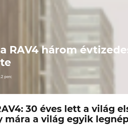
Body Shop
Body Shop
Toyota Schiller
VW
Haszonjárművek
VW Service Schiller
ta RAV4 három évtizede
Karosszéria
te
Centrum
12 perc
AV4: 30 éves lett a világ e
y mára a világ egyik legné