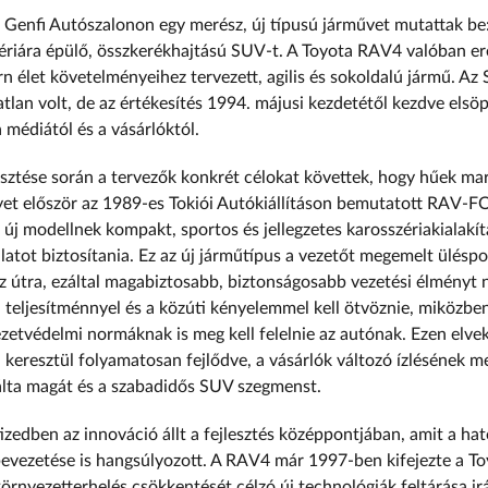
Genfi Autószalonon egy merész, új típusú járművet mutattak be
iára épülő, összkerékhajtású SUV-t. A Toyota RAV4 valóban ered
n élet követelményeihez tervezett, agilis és sokoldalú jármű. Az 
lan volt, de az értékesítés 1994. májusi kezdetétől kezdve elsöp
 médiától és a vásárlóktól.
esztése során a tervezők konkrét célokat követtek, hogy hűek ma
yet először az 1989-es Tokiói Autókiállításon bemutatott RAV
új modellnek kompakt, sportos és jellegzetes karosszériakialakít
atot biztosítania. Ez az új járműtípus a vezetőt megemelt üléspo
az útra, ezáltal magabiztosabb, biztonságosabb vezetési élményt 
 teljesítménnyel és a közúti kényelemmel kell ötvöznie, miközb
ezetvédelmi normáknak is meg kell felelnie az autónak. Ezen elve
 keresztül folyamatosan fejlődve, a vásárlók változó ízlésének m
álta magát és a szabadidős SUV szegmenst.
zedben az innováció állt a fejlesztés középpontjában, amit a ha
bevezetése is hangsúlyozott. A RAV4 már 1997-ben kifejezte a T
környezetterhelés csökkentését célzó új technológiák feltárása ir