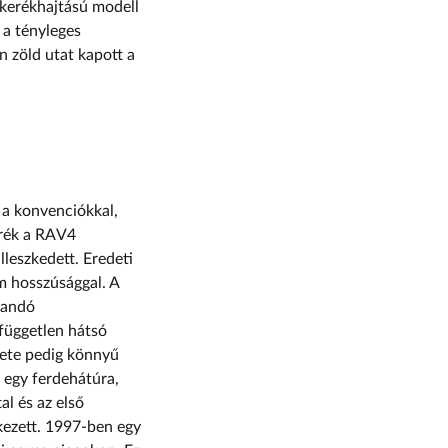
zkerékhajtású modell
 a tényleges
n zöld utat kapott a
 a konvenciókkal,
erék a RAV4
illeszkedett. Eredeti
m hosszúsággal. A
llandó
 független hátsó
rete pedig könnyű
 egy ferdehátúra,
al és az első
kezett. 1997-ben egy