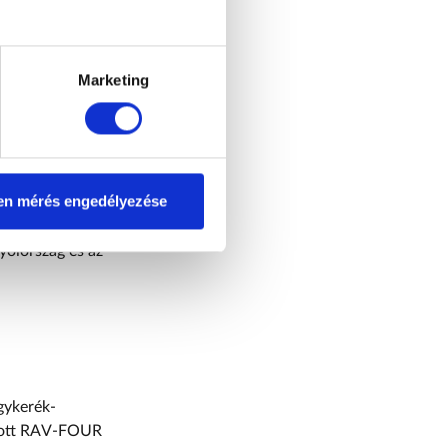
ztonságát. A Toyota
 részeként az évek
ekben, segítve a
Marketing
k változó
ertörténetté vált.
14 milliós
en mérés engedélyezése
. A hibrid elektromos
méltó 91 százalékát
yolország és az
gykerék-
atott RAV-FOUR