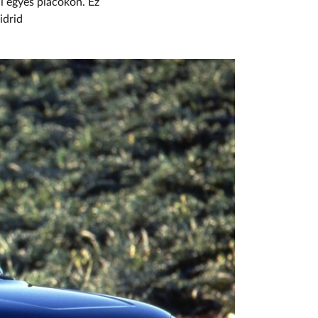
i egyes piacokon. Ez
idrid