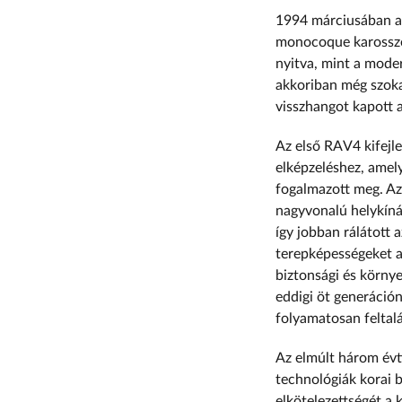
1994 márciusában a 
monocoque karosszér
nyitva, mint a moder
akkoriban még szokat
visszhangot kapott a
Az első RAV4 kifejl
elképzeléshez, amel
fogalmazott meg. Az 
nagyvonalú helykínál
így jobban rálátott 
terepképességeket a
biztonsági és körny
eddigi öt generáción
folyamatosan feltal
Az elmúlt három évti
technológiák korai 
elkötelezettségét a 