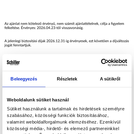
Az ajánlat nem kötelező érvényű, nem számít ajánlattételnek, célja a figyelem
felkeltése. Érvényes: 2026.04.23-től visszavonásig.
A jelenlegi biztosítási díjak 2026.12.31-ig érvényesek, ezt követően a díjváltozás
jogát fenntartjuk.
A maradványérték fix, garantált! A szervizátalány díj fix, garantált (szerviz
szolgáltatás választása esetén)!
Tájékoztatjuk, amennyiben a megrendelő készítésének napján érvényes releváns
kamatláb +25 bázispontot elérő vagy azt meghaladó mértékben emelkedik az
ajánlat készítésének napján érvényes releváns kamatlábhoz képest, úgy a
Beleegyezés
Részletek
A sütikről
Schiller Flotta Kft. jogosult a megrendelőben annak készítése napján érvényes
releváns kamatlábat alkalmazni.
Finanszírozás: fix HUF alapú
*Casco: Önrész: 10% min. 100 000 Ft
**Assistance HU: Segélyszolgálat és autómentés Magyarországon.
Weboldalunk sütiket használ
***Gumidíj (premium): 1 garnitúra gumi beszerzése, tárolása, időszakos cseréje (a
gyárin felül)
Sütiket használunk a tartalmak és hirdetések személyre
szabásához, közösségi funkciók biztosításához,
****Full szerviz díj: A kötelező szervizek és az összes forgó-kopó alkatrész
valamint weboldalforgalmunk elemzéséhez. Ezenkívül
szükség szerinti cseréjének átalány díja. Kivéve: biztosítási önrész, avulás.
közösségi média-, hirdető- és elemező partnereinkkel