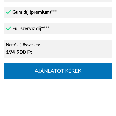
Gumidíj (premium)***
Full szerviz díj****
Nettó díj összesen:
194 900 Ft
AJÁNLATOT KÉREK