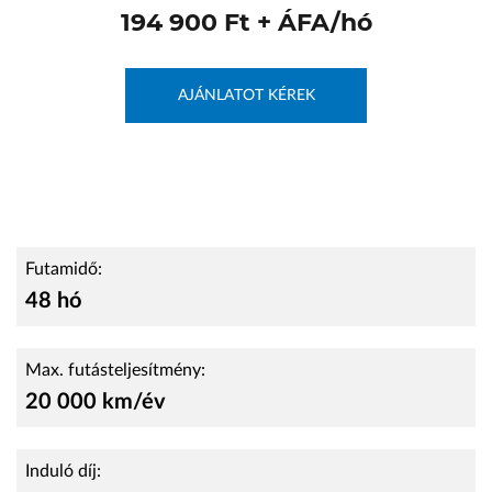
194 900 Ft + ÁFA/hó
VW Service Schiller
Karosszéria Centrum
AJÁNLATOT KÉREK
Futamidő:
48 hó
Max. futásteljesítmény:
20 000 km/év
Induló díj: