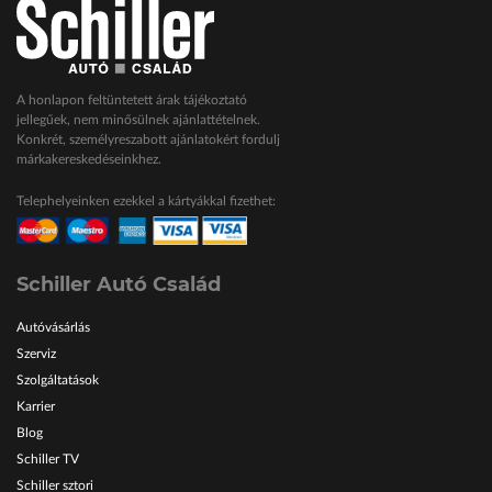
A honlapon feltüntetett árak tájékoztató
jellegűek, nem minősülnek ajánlattételnek.
Konkrét, személyreszabott ajánlatokért fordulj
márkakereskedéseinkhez.
Telephelyeinken ezekkel a kártyákkal fizethet:
Schiller Autó Család
Autóvásárlás
Szerviz
Szolgáltatások
Karrier
Blog
Schiller TV
Schiller sztori