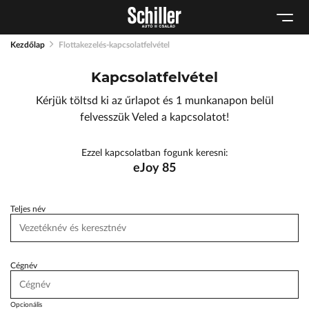
Karosszéria
Geely Schiller
Schneider Electric
Kulcsautomata
Szerviz cserejárművek
Lexus Pest
Kezdőlap
Flottakezelés-kapcsolatfelvétel
Márkaszervizek
Szerviz
ŠKODA Schiller
Kapcsolatfelvétel
Audi Schiller
Tartós bérlet
Toyota Schiller
Kérjük töltsd ki az űrlapot és 1 munkanapon belül
Tesla Approved Body Shop
BYD Schiller
felvesszük Veled a kapcsolatot!
Cupra Schiller
Ezzel kapcsolatban fogunk keresni:
Geely Schiller
eJoy 85
Lexus Pest
Seat Schiller
Teljes név
ŠKODA Schiller
Tesla Approved Body Shop
Cégnév
Toyota Schiller
Opcionális
VW Haszonjárművek