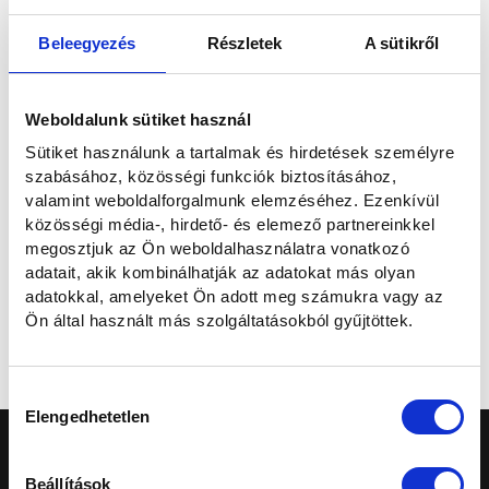
E-mailben
Beleegyezés
Részletek
A sütikről
Elolvastam és hozzájárulok a személyes adataim kezeléséhez az
Weboldalunk sütiket használ
Adatvédelmi nyilatkozatban
foglaltaknak megfelelően.
Sütiket használunk a tartalmak és hirdetések személyre
szabásához, közösségi funkciók biztosításához,
Szeretnék feliratkozni a hírlevélre.
valamint weboldalforgalmunk elemzéséhez. Ezenkívül
közösségi média-, hirdető- és elemező partnereinkkel
megosztjuk az Ön weboldalhasználatra vonatkozó
Elküldöm
adatait, akik kombinálhatják az adatokat más olyan
adatokkal, amelyeket Ön adott meg számukra vagy az
Ön által használt más szolgáltatásokból gyűjtöttek.
Mégse
Hozzájárulás
Elengedhetetlen
kiválasztása
Beállítások