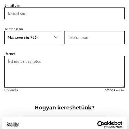
E-mail cím
VW Service Schiller
Karosszéria Centrum
Telefonszám
Magyarország (+36)
Üzenet
Opcionális
0
/500 karakter
Hogyan kereshetünk?
Emailben és telefonon
Telefonon