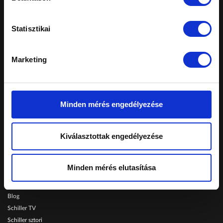
Statisztikai
A honlapon feltüntetett árak tájékoztató
jellegűek, nem minősülnek ajánlattételnek.
Marketing
Konkrét, személyreszabott ajánlatokért fordulj
márkakereskedéseinkhez.
Telephelyeinken ezekkel a kártyákkal fizethet:
Minden mérés engedélyezése
Schiller Autó Család
Kiválasztottak engedélyezése
Autóvásárlás
Szerviz
Minden mérés elutasítása
Szolgáltatások
Karrier
Blog
Schiller TV
Schiller sztori