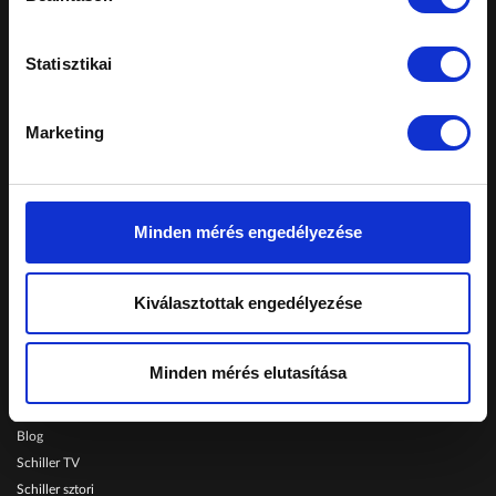
Statisztikai
A honlapon feltüntetett árak tájékoztató
jellegűek, nem minősülnek ajánlattételnek.
Marketing
Konkrét, személyreszabott ajánlatokért fordulj
márkakereskedéseinkhez.
Telephelyeinken ezekkel a kártyákkal fizethet:
Minden mérés engedélyezése
Schiller Autó Család
Kiválasztottak engedélyezése
Autóvásárlás
Szerviz
Minden mérés elutasítása
Szolgáltatások
Karrier
Blog
Schiller TV
Schiller sztori