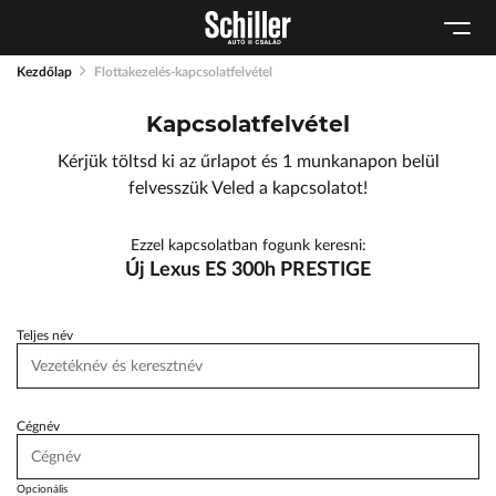
Karosszéria
Geely Schiller
Schneider Electric
Kulcsautomata
Szerviz cserejárművek
Lexus Pest
Kezdőlap
Flottakezelés-kapcsolatfelvétel
Márkaszervizek
Szerviz
ŠKODA Schiller
Kapcsolatfelvétel
Audi Schiller
Tartós bérlet
Toyota Schiller
Kérjük töltsd ki az űrlapot és 1 munkanapon belül
Tesla Approved Body Shop
BYD Schiller
felvesszük Veled a kapcsolatot!
Cupra Schiller
Ezzel kapcsolatban fogunk keresni:
Geely Schiller
Új Lexus ES 300h PRESTIGE
Lexus Pest
Seat Schiller
Teljes név
ŠKODA Schiller
Tesla Approved Body Shop
Cégnév
Toyota Schiller
Opcionális
VW Haszonjárművek