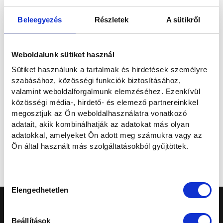
E-mailben
Beleegyezés
Részletek
A sütikről
Elolvastam és hozzájárulok a személyes adataim kezeléséhez az
Weboldalunk sütiket használ
Adatvédelmi nyilatkozatban
foglaltaknak megfelelően.
Sütiket használunk a tartalmak és hirdetések személyre
szabásához, közösségi funkciók biztosításához,
Szeretnék feliratkozni a hírlevélre.
valamint weboldalforgalmunk elemzéséhez. Ezenkívül
közösségi média-, hirdető- és elemező partnereinkkel
megosztjuk az Ön weboldalhasználatra vonatkozó
Elküldöm
adatait, akik kombinálhatják az adatokat más olyan
adatokkal, amelyeket Ön adott meg számukra vagy az
Ön által használt más szolgáltatásokból gyűjtöttek.
Mégse
Hozzájárulás
Elengedhetetlen
kiválasztása
Beállítások