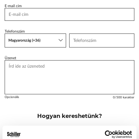
E-mail cím
VW Service Schiller
Karosszéria Centrum
Telefonszám
Magyarország (+36)
Üzenet
Opcionális
0
/500 karakter
Hogyan kereshetünk?
Emailben és telefonon
Telefonon