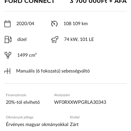
FORD CONNECT
3 700 000Ft + ÁFA
VW Service Schiller
Karosszéria Centrum
2020/04
108 109 km
dízel
74 kW, 101 LE
1499 cm³
Manuális (6 fokozatú) sebességváltó
Finanszírozás
Alvázszám
20%-tól elvihető
WF0RXXWPGRLA30343
Okmányok jellege
Kivitel
Érvényes magyar okmányokkal
Zárt