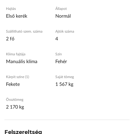
Hajtás
Állapot
Első kerék
Normál
Szállítható szem. száma
Ajtók száma
2 fő
4
Klíma fajtája
Szín
Manuális klíma
Fehér
Kárpit színe (1)
Saját tömeg
Fekete
1 567 kg
Össztömeg
2 170 kg
Felszereltség