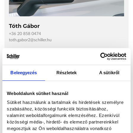
Tóth Gábor
+36 20 858 0474
toth.gabor2@schiller.hu
Nézd meg telephelyünkön!
1044 Budapest, Váci út 119/c
Beleegyezés
Részletek
A sütikről
(+36) 20/8580474
(+36) 20/8580477
hasznaltauto@schiller.hu
Weboldalunk sütiket használ
Nyitvatartás
Sütiket használunk a tartalmak és hirdetések személyre
szabásához, közösségi funkciók biztosításához,
H - P: 9.00 - 18.00 Szo: 9.00 - 13:00V: Zárva
valamint weboldalforgalmunk elemzéséhez. Ezenkívül
közösségi média-, hirdető- és elemező partnereinkkel
megosztjuk az Ön weboldalhasználatra vonatkozó