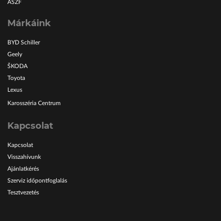
ÁSZF
Márkáink
BYD Schiller
Geely
ŠKODA
Toyota
Lexus
Karosszéria Centrum
Kapcsolat
Kapcsolat
Visszahívunk
Ajánlatkérés
Szerviz időpontfoglalás
Tesztvezetés