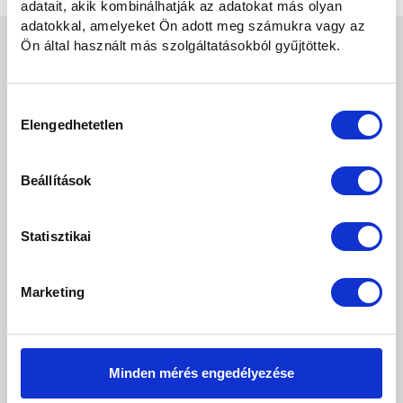
adatait, akik kombinálhatják az adatokat más olyan
adatokkal, amelyeket Ön adott meg számukra vagy az
Ön által használt más szolgáltatásokból gyűjtöttek.
Ez is érdekelhet
Hozzájárulás
Elengedhetetlen
kiválasztása
Beállítások
Statisztikai
MERCEDES-BENZ C
MERCEDES-BENZ C 220 T d 4Matic 9G-TRONIC
Marketing
ÁFÁS!BURMESTER!PANOTETŐ!ALCANTARA!
10 990 000 Ft
Minden mérés engedélyezése
Érdekel