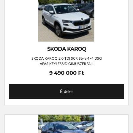
SKODA KAROQ
SKODA KAROQ 2.0 TDI SCR Style 4×4 DSG
ÁFÁS!KEYLESS!DIGIMŰSZERFAL!
9 490 000 Ft
Érdekel