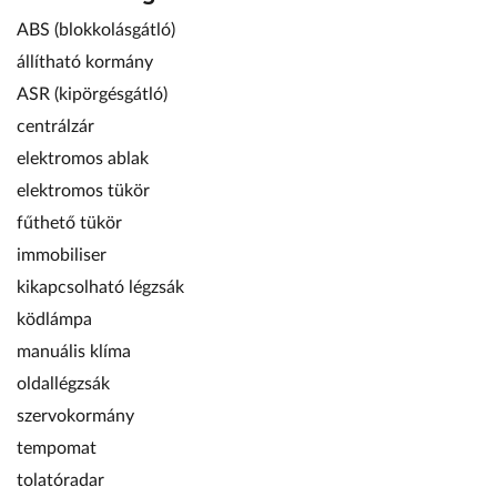
ABS (blokkolásgátló)
állítható kormány
ASR (kipörgésgátló)
centrálzár
elektromos ablak
elektromos tükör
fűthető tükör
immobiliser
kikapcsolható légzsák
ködlámpa
manuális klíma
oldallégzsák
szervokormány
tempomat
tolatóradar