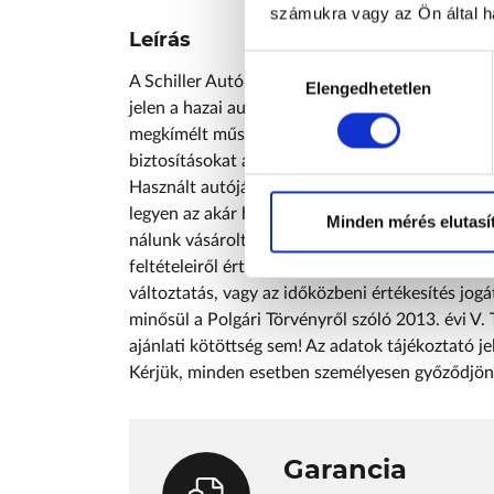
számukra vagy az Ön által ha
Leírás
Hozzájárulás
A Schiller Autó Család -az ország egyik legrége
kiválasztása
Elengedhetetlen
jelen a hazai autós szakmában. Budapesten a IV
megkímélt műszaki- és esztétikai állapotban lév
biztosításokat a helyszínen tudunk kötni, illetve
Használt autóját kedvező feltételekkel megvásár
legyen az akár használt- vagy új autó a Schill
Minden mérés elutasí
nálunk vásárolt legtöbb használt autóhoz egy é
feltételeiről értékesítő munkatársaink fogják Ön
változtatás, vagy az időközbeni értékesítés jogá
minősül a Polgári Törvényről szóló 2013. évi V. 
ajánlati kötöttség sem! Az adatok tájékoztató jel
Kérjük, minden esetben személyesen győződjön 
Garancia