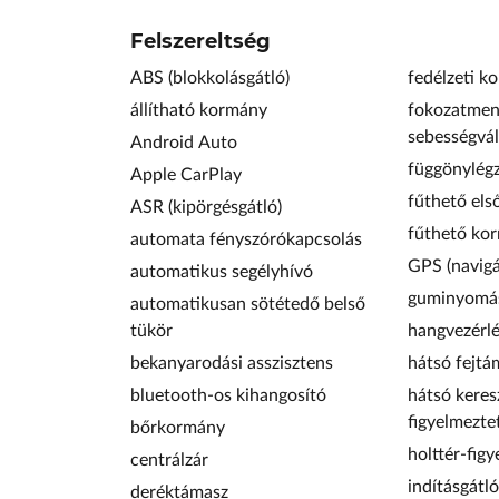
Felszereltség
ABS (blokkolásgátló)
fedélzeti k
állítható kormány
fokozatmen
sebességvál
Android Auto
függönylég
Apple CarPlay
fűthető els
ASR (kipörgésgátló)
fűthető ko
automata fényszórókapcsolás
GPS (navigá
automatikus segélyhívó
guminyomás
automatikusan sötétedő belső
tükör
hangvezérl
bekanyarodási asszisztens
hátsó fejtá
bluetooth-os kihangosító
hátsó keres
figyelmezte
bőrkormány
holttér-figy
centrálzár
indításgátló
deréktámasz