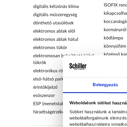
ISOFIX ren
digitális kétzónás klíma
kikapcsolha
digitális műszeregység
koccanásgá
dönthető utasülések
kormányról 
elektromos ablak elöl
ködlámpa
elektromos ablak hátul
könnyűfém 
elektromos tükör
középső ka
elektromosan behajtható külső
tükrök
kulcs nélkül
elektronikus rögzítőfék
kulcsnélkül
első-hátsó parkolóradar
LED fénysz
Beleegyezés
érintőkijelző
menetfény
esőszenzor
MP3 lejátsz
Weboldalunk sütiket haszná
ESP (menetstabilizátor)
multifunkcio
Sütiket használunk a tartal
fáradtságérzékelő
multifunkc
weboldalforgalmunk elemzésé
weboldalhasználatra vonatko