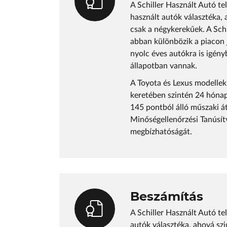
A Schiller Használt Autó te
használt autók választéka, 
csak a négykerekűek. A Sch
abban különbözik a piacon 
nyolc éves autókra is igény
állapotban vannak.
A Toyota és Lexus modellek
keretében szintén 24 hónap
145 pontból álló műszaki á
Minőségellenőrzési Tanúsítv
megbízhatóságát.
Beszámítás
A Schiller Használt Autó te
autók választéka, ahová szi