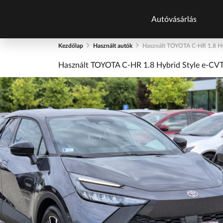
Autóvásárlás
Kezdőlap
Használt autók
Használt TOYOTA C-HR 1.8 
Autókatalógu
Használt TOYOTA C-HR 1.8 Hybrid Style e
Új autók
Új autók készlet
Használt autók