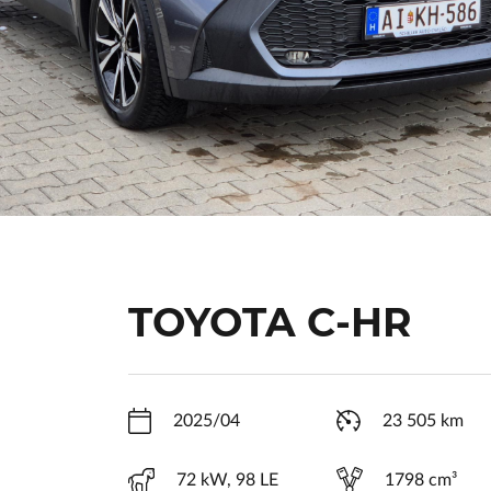
TOYOTA C-HR
2025/04
23 505 km
72 kW, 98 LE
1798 cm³