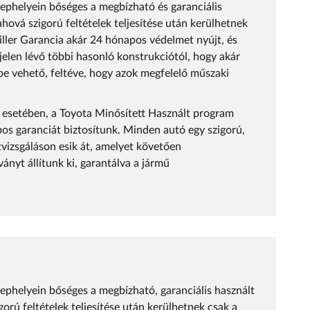
lephelyein bőséges a megbízható és garanciális
ahová szigorú feltételek teljesítése után kerülhetnek
iller Garancia akár 24 hónapos védelmet nyújt, és
jelen lévő többi hasonló konstrukciótól, hogy akár
be vehető, feltéve, hogy azok megfelelő műszaki
 esetében, a Toyota Minősített Használt program
os garanciát biztosítunk. Minden autó egy szigorú,
tvizsgáláson esik át, amelyet követően
ányt állítunk ki, garantálva a jármű
lephelyein bőséges a megbízható, garanciális használt
gorú feltételek teljesítése után kerülhetnek csak a