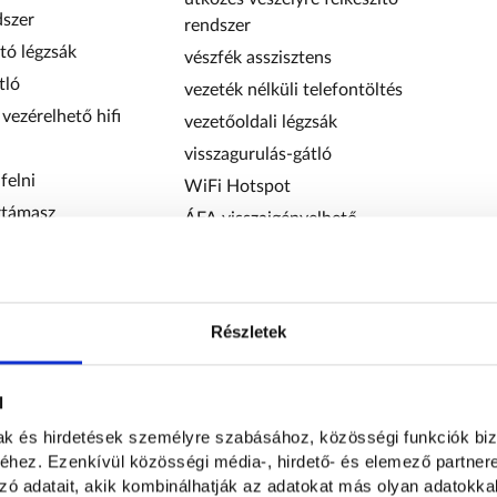
dszer
rendszer
tó légzsák
vészfék asszisztens
tló
vezeték nélküli telefontöltés
vezérelhető hifi
vezetőoldali légzsák
visszagurulás-gátló
felni
WiFi Hotspot
rtámasz
ÁFA visszaigényelhető
i indítás
autóbeszámítás lehetséges
i nyitórendszer
első forgalomba helyezés
óró
Magyarországon
Részletek
garanciális
ás
garantált km futás
l
nális kijelző
rendszeresen karbantartott
mak és hirdetések személyre szabásához, közösségi funkciók biz
iós kormánykerék
20%-tól elvihető.
hez. Ezenkívül közösségi média-, hirdető- és elemező partner
zó adatait, akik kombinálhatják az adatokat más olyan adatokka