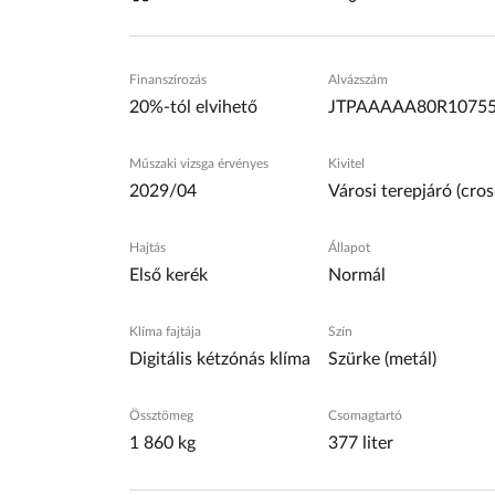
Finanszírozás
Alvázszám
20%-tól elvihető
JTPAAAAA80R1075
Műszaki vizsga érvényes
Kivitel
2029/04
Városi terepjáró (cros
Hajtás
Állapot
Első kerék
Normál
Klíma fajtája
Szín
Digitális kétzónás klíma
Szürke (metál)
Össztömeg
Csomagtartó
1 860 kg
377 liter