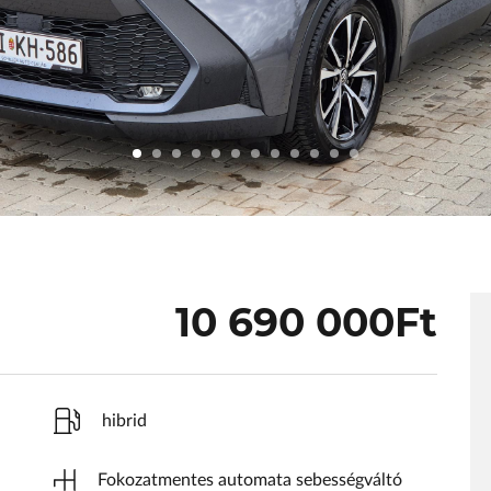
Body Shop
Body Shop
Toyota Schiller
VW
Haszonjárművek
VW Service Schiller
Karosszéria
Centrum
10 690 000Ft
hibrid
Fokozatmentes automata sebességváltó