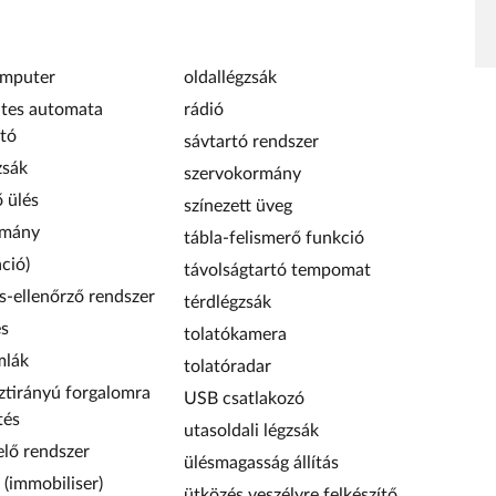
omputer
oldallégzsák
tes automata
rádió
tó
sávtartó rendszer
zsák
szervokormány
ő ülés
színezett üveg
rmány
tábla-felismerő funkció
ció)
távolságtartó tempomat
-ellenőrző rendszer
térdlégzsák
és
tolatókamera
mlák
tolatóradar
ztirányú forgalomra
USB csatlakozó
tés
utasoldali légzsák
elő rendszer
ülésmagasság állítás
 (immobiliser)
ütközés veszélyre felkészítő