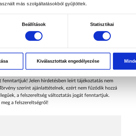
sznált más szolgáltatásokból gyűjtöttek.
bbi használt autó kereskedése- több, mint 30 éve van
Beállítások
Statisztikai
. kerületben lévő használt autós telephelyünkön
ő járművek közül választhat. Casco- és kötelező
 kedvező finanszírozási ajánlataink közül is választhat!
oljuk, vagy beszámítjuk a nálunk kiválasztott autóba,
er Autó Család bármelyik új autós márkakereskedésében. A
tása
Kiválasztottak engedélyezése
Mind
v műszaki garanciát tudunk biztosítani, melynek
t tájékoztatni. A hirdetés nem minősül ajánlattételnek, a
t fenntartjuk! Jelen hirdetésben leírt tájékoztatás nem
Törvény szerint ajánlattételnek, ezért nem fűződik hozzá
legűek, a felszereltség változtatás jogát fenntartjuk.
meg a felszereltségről!