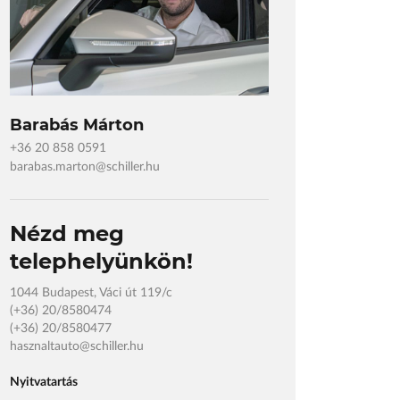
Barabás Márton
+36 20 858 0591
barabas.marton@schiller.hu
Nézd meg
telephelyünkön!
1044 Budapest, Váci út 119/c
(+36) 20/8580474
(+36) 20/8580477
hasznaltauto@schiller.hu
Nyitvatartás