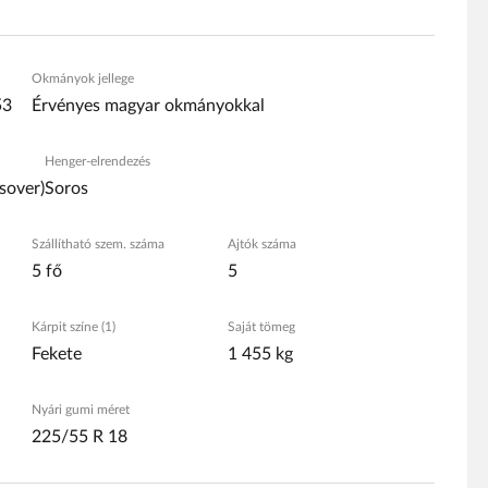
Okmányok jellege
53
Érvényes magyar okmányokkal
Henger-elrendezés
sover)
Soros
Szállítható szem. száma
Ajtók száma
5 fő
5
Kárpit színe (1)
Saját tömeg
Fekete
1 455 kg
Nyári gumi méret
225/55 R 18