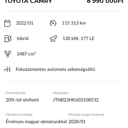
TOYOTA CAMRY
8 990 000Ft
VW Service Schiller
Karosszéria Centrum
2022/01
115 313 km
hibrid
130 kW, 177 LE
2487 cm³
Fokozatmentes automata sebességváltó
Finanszírozás
Alvázszám
20%-tól elvihető
JTNB23HK603108532
Okmányok jellege
Műszaki vizsga érvényes
Érvényes magyar okmányokkal
2028/01