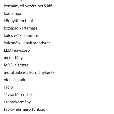
kormányról vezérelhető hifi
ködlámpa
könnyűfém felni
középső kartámasz
kulcs nélküli indítás
kulcsnélküli nyitórendszer
LED fényszóró
menetfény
MP3 lejátszás
multifunkciós kormánykerék
oldallégzsák
rádió
sávtartó rendszer
szervokormány
tábla-felismerő funkció