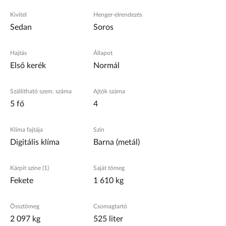
Kivitel
Henger-elrendezés
Sedan
Soros
Hajtás
Állapot
Első kerék
Normál
Szállítható szem. száma
Ajtók száma
5 fő
4
Klíma fajtája
Szín
Digitális klíma
Barna (metál)
Kárpit színe (1)
Saját tömeg
Fekete
1 610 kg
Össztömeg
Csomagtartó
2 097 kg
525 liter