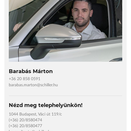
Barabás Márton
+36 20 858 0591
barabas.marton@schiller.hu
Nézd meg telephelyünkön!
1044 Budapest, Váci út 119/c
(+36) 20/8580474
(+36) 20/8580477