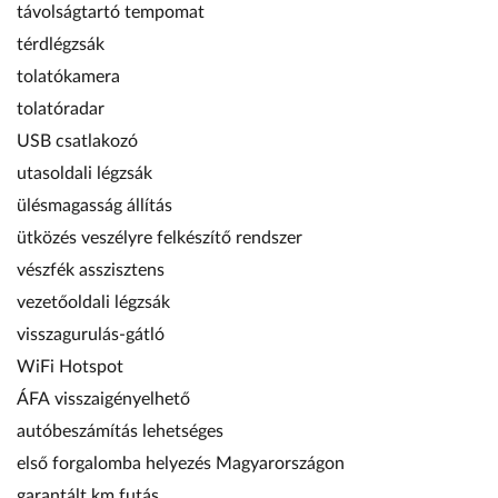
távolságtartó tempomat
térdlégzsák
tolatókamera
tolatóradar
USB csatlakozó
utasoldali légzsák
ülésmagasság állítás
ütközés veszélyre felkészítő rendszer
vészfék asszisztens
vezetőoldali légzsák
visszagurulás-gátló
WiFi Hotspot
ÁFA visszaigényelhető
autóbeszámítás lehetséges
első forgalomba helyezés Magyarországon
garantált km futás