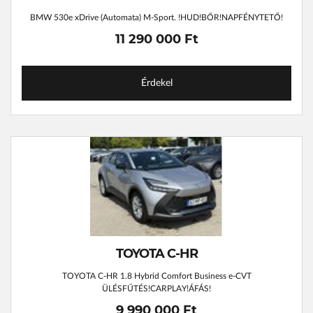
BMW 530e xDrive (Automata) M-Sport. !HUD!BŐR!NAPFÉNYTETŐ!
11 290 000 Ft
Érdekel
TOYOTA C-HR
TOYOTA C-HR 1.8 Hybrid Comfort Business e-CVT
ÜLÉSFŰTÉS!CARPLAY!ÁFÁS!
9 990 000 Ft