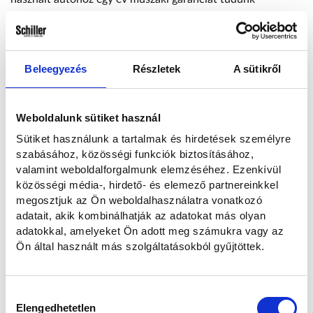
biztosítani, melynek feltételeiről értékesítő munkatársaink
fogják Önt tájékoztatni. A hirdetés nem minősül
ajánlattételnek, a változtatás, vagy az időközbeni
értékesítés jogát fenntartjuk! Jelen hirdetésben leírt
Beleegyezés
Részletek
A sütikről
tájékoztatás nem minősül a Polgári Törvényről szóló 2013.
évi V. Törvény szerint ajánlattételnek, ezért nem fűződik
hozzá ajánlati kötöttség sem! Az adatok tájékoztató
Weboldalunk sütiket használ
jellegűek, a felszereltség változtatás jogát fenntartjuk.
Sütiket használunk a tartalmak és hirdetések személyre
Kérjük, minden esetben személyesen győződjön meg a
szabásához, közösségi funkciók biztosításához,
felszereltségről! GYÁRTÁS ÉVE: 2021
valamint weboldalforgalmunk elemzéséhez. Ezenkívül
közösségi média-, hirdető- és elemező partnereinkkel
megosztjuk az Ön weboldalhasználatra vonatkozó
adatait, akik kombinálhatják az adatokat más olyan
adatokkal, amelyeket Ön adott meg számukra vagy az
Ön által használt más szolgáltatásokból gyűjtöttek.
Garancia
Hozzájárulás
Elengedhetetlen
kiválasztása
A Schiller Használt Autó telephelyein bőséges a