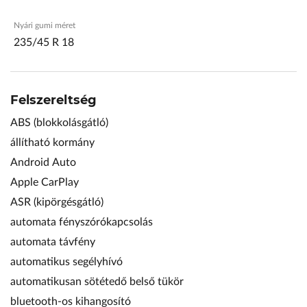
Nyári gumi méret
235/45 R 18
Felszereltség
ABS (blokkolásgátló)
állítható kormány
Android Auto
Apple CarPlay
ASR (kipörgésgátló)
automata fényszórókapcsolás
automata távfény
automatikus segélyhívó
automatikusan sötétedő belső tükör
bluetooth-os kihangosító