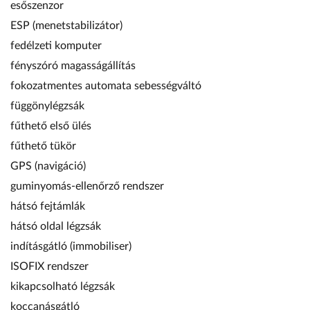
esőszenzor
ESP (menetstabilizátor)
fedélzeti komputer
fényszóró magasságállítás
fokozatmentes automata sebességváltó
függönylégzsák
fűthető első ülés
fűthető tükör
GPS (navigáció)
guminyomás-ellenőrző rendszer
hátsó fejtámlák
hátsó oldal légzsák
indításgátló (immobiliser)
ISOFIX rendszer
kikapcsolható légzsák
koccanásgátló