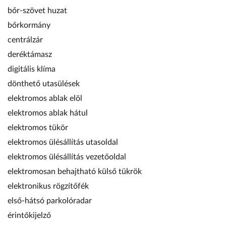
bőr-szövet huzat
bőrkormány
centrálzár
deréktámasz
digitális klíma
dönthető utasülések
elektromos ablak elöl
elektromos ablak hátul
elektromos tükör
elektromos ülésállítás utasoldal
elektromos ülésállítás vezetőoldal
elektromosan behajtható külső tükrök
elektronikus rögzítőfék
első-hátsó parkolóradar
érintőkijelző