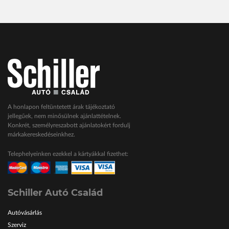
A honlapon feltüntetett árak tájékoztató
jellegűek, nem minősülnek ajánlattételnek.
Konkrét, személyreszabott ajánlatokért fordulj
márkakereskedéseinkhez.
Telephelyeinken ezekkel a kártyákkal fizethet:
Schiller Autó Család
Autóvásárlás
Szerviz