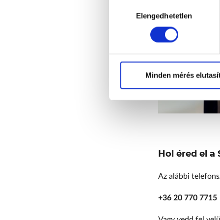
Hozzájárulás
kiválasztása
Elengedhetetlen
Minden mérés elutasí
Hol éred el a
Az alábbi telefo
+36 20 770 7715
Vagy vedd fel velü