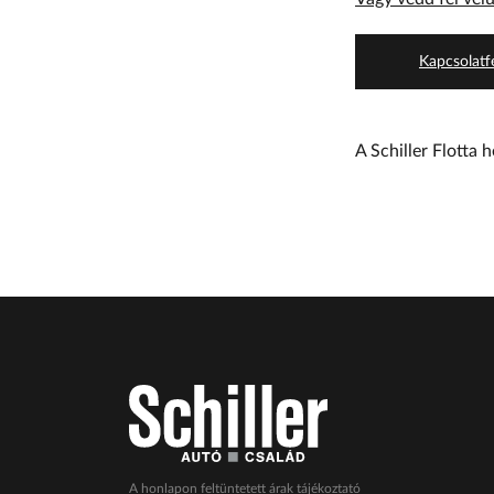
Kapcsolatfe
A Schiller Flotta 
A honlapon feltüntetett árak tájékoztató