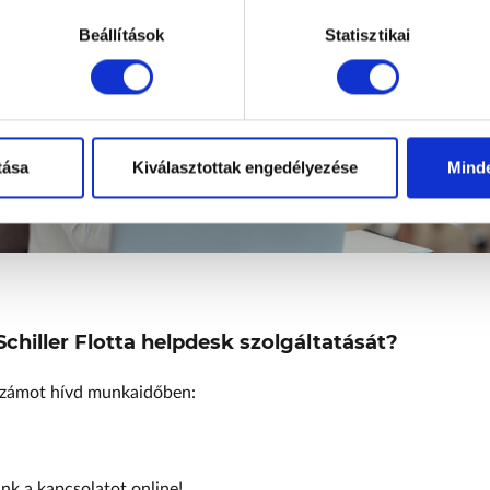
Beállítások
Statisztikai
tása
Kiválasztottak engedélyezése
Mind
 Schiller Flotta helpdesk szolgáltatását?
nszámot hívd munkaidőben:
nk a kapcsolatot online!