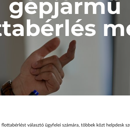
gépjármű
Body Shop
Body Shop
Toyota Schiller
ttabérlés m
VW
Haszonjárművek
VW Service Schiller
Karosszéria
Centrum
 a flottabérlést választó ügyfelei számára, többek közt helpdesk sz