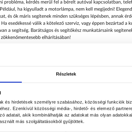
mi probléma, kérdés merül fel a bérelt autóval kapcsolatban, tel
Például, ha kigyulladt a motorlámpa, nem kell megijedni! Elegen
kat, és ők máris segítenek minden szükséges lépésben, annak ér
. Ha e
sedékessé válik a kötelező szerviz, vagy éppen bezártad a k
 van a segítség. Barátságos és segítőkész munkatársaink segíten
s zökkenőmentesebb elhárításában!
desk szolgáltatás részle
 ügyfélszolgálatot munkaidőben éred el.
Részletek
lgálat munkatársai szakmailag képzett kollégák, akik a műszaki é
ításában is segítenek.
l
on dedikált kapcsolattartót kapsz, aki képben lesz a felmerülő pr
mak és hirdetések személyre szabásához, közösségi funkciók biz
épésekkel kapcsolatban.
hez. Ezenkívül közösségi média-, hirdető- és elemező partner
zó adatait, akik kombinálhatják az adatokat más olyan adatokka
sznált más szolgáltatásokból gyűjtöttek.