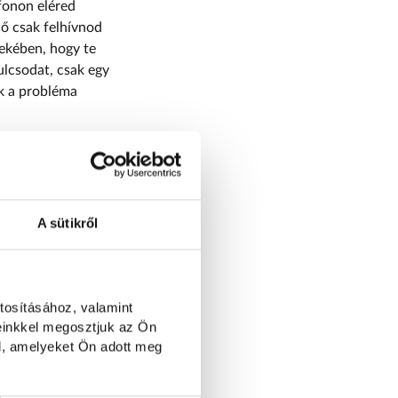
efonon eléred
dő csak felhívnod
dekében, hogy te
ulcsodat, csak egy
ek a probléma
tei
A sütikről
s technikai
oblémával, illetve
tosításához, valamint
einkkel megosztjuk az Ön
l, amelyeket Ön adott meg