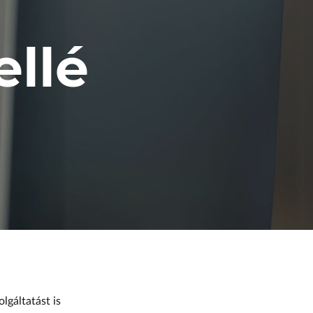
ellé
olgáltatást is