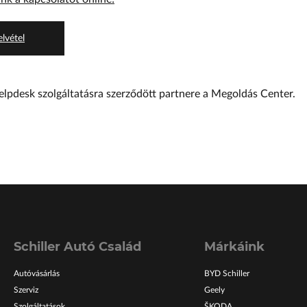
lvétel
helpdesk szolgáltatásra szerződött partnere a M
egoldás Center.
Schiller Autó Család
Márkáink
Autóvásárlás
BYD Schiller
Szerviz
Geely
Szolgáltatások
ŠKODA