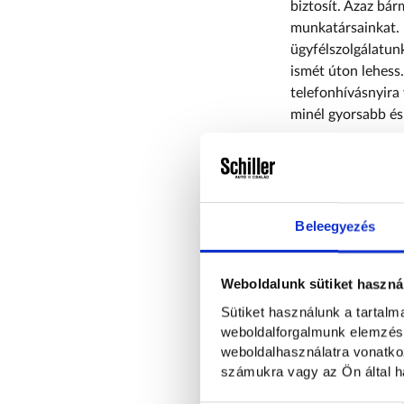
biztosít. Azaz bár
munkatársainkat. 
ügyfélszolgálatun
ismét úton lehess
telefonhívásnyira
minél gyorsabb é
A help
A telefonos
Beleegyezés
Az ügyfélszo
problémák elhár
Weboldalunk sütiket haszná
Az adott nap
Sütiket használunk a tartal
az eddig tett l
weboldalforgalmunk elemzésé
weboldalhasználatra vonatko
számukra vagy az Ön által ha