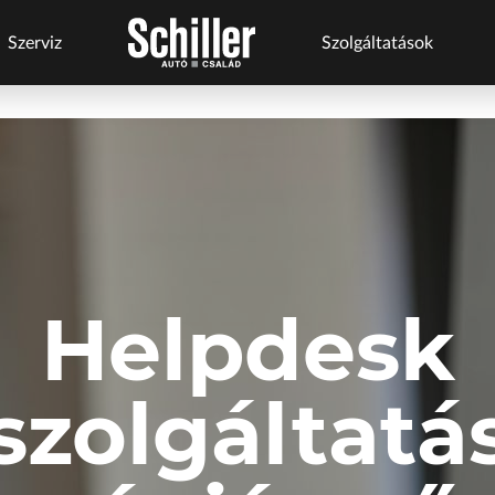
Szerviz
Szolgáltatások
s
Szerviz
Márkáink
Márkaszervizek
Szolgáltatások
szolgáltatások
Business+
BYD Schiller
Audi Schiller
Schneider Electric
ről
Flottakezelés
Geely Schiller
BYD Schiller
Tesla Approved Body
Karosszéria
Shop
Lexus Pest
Cupra Schiller
Schneider
Szerviz
ŠKODA Schiller
Geely Schiller
Helpdesk
Electric
cserejárművek
Szerviz
Toyota Schiller
Lexus Pest
Szerviz
cserejárművek
szolgáltatá
Karosszéria
Seat Schiller
Szerviz
Kulcsautomata
ŠKODA Schiller
Tartós bérlet
Tesla Approved
Tesla Approved