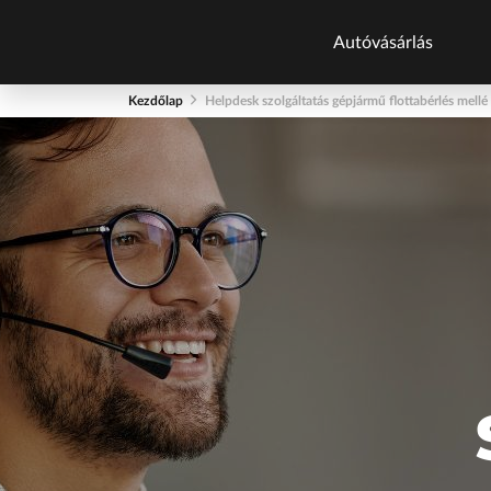
Autóvásárlás
Kezdőlap
Helpdesk szolgáltatás gépjármű flottabérlés mellé
Autókatalógu
Új autók
Új autók készlet
Használt autók