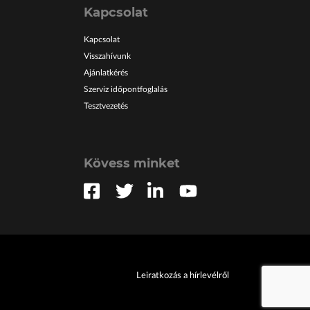
ltos estándares de
Kapcsolat
 dedicado que está
preguntas y brindarte
Kapcsolat
Visszahívunk
Ajánlatkérés
a que
Szerviz időpontfoglalás
Tesztvezetés
juego
Kövess minket
en línea como nunca
e te harán vibrar de
s de mesa, tenemos
ica.
Leiratkozás a hírlevélről
on colores vivos y