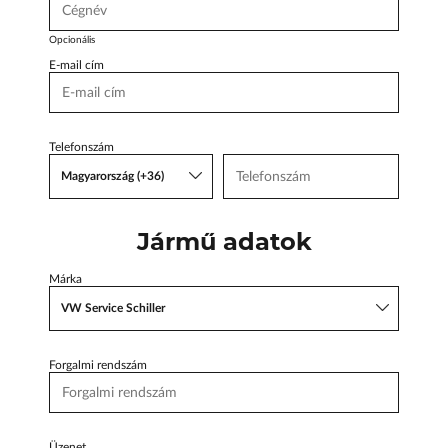
Body Shop
Body Shop
Opcionális
Estilo de
Toyota Schiller
E-mail cím
VW
Haszonjárművek
PlayUZU
Telefonszám
VW Service Schiller
Magyarország (+36)
Karosszéria
Centrum
Jármű adatok
Mexicano!
Márka
VW Service Schiller
a forma emocionante de darle estilo a tus apuestas en línea? ¡E
Forgalmi rendszám
 este artículo, te presentaremos el fascinante mundo de PlayUZU,
experiencia de juego única con un toque mexicano. Desde su lan
rtido en un destino popular para los amantes de los juegos de az
cción de juegos, promociones emocionantes y un enfoque en la t
Üzenet