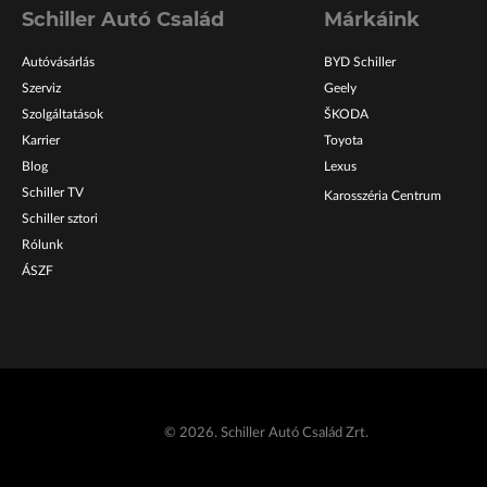
datos personales y transacciones están protegidos con los más a
Schiller Autó Család
Márkáink
a. Además, PlayUZU cuenta con un equipo de atención al cliente
ras del día, los 7 días de la semana, para responder a todas tus 
Autóvásárlás
BYD Schiller
asistencia en caso de cualquier problema.
Szerviz
Geely
Szolgáltatások
ŠKODA
tendencias de mod
Karrier
Toyota
Blog
Lexus
Schiller TV
Karosszéria Centrum
nan el mundo del 
Schiller sztori
Rólunk
en México
ÁSZF
 con el estilo de PlayUZU Mexicano y vive la emoción del juego 
encontrarás una amplia variedad de juegos de casino en línea qu
s clásicas máquinas tragamonedas hasta los emocionantes juego
o lo que necesitas para disfrutar de una experiencia de juego ún
© 2026. Schiller Autó Család Zrt.
 línea se destaca por su estilo mexicano auténtico y vibrante. C