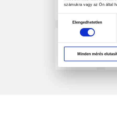
számukra vagy az Ön által ha
brinda la oportu
Egyéb javítás
K
Hozzájárulás
kiválasztása
Elengedhetetlen
En PlayUZU México,
promociones. Desde
mexicana mientras j
Minden mérés elutasí
Okmányok
Karo
¡No esperes más 
exclusivas y una
apuestas perfecta p
Explo