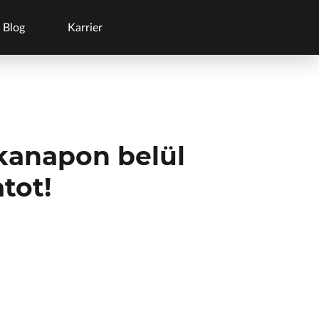
Blog
Karrier
nkanapon belül
tot!
 el