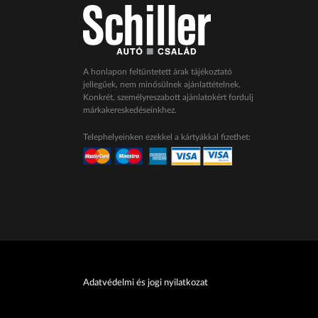
sabiendo que tus 
seguridad en líne
disponible las 24 ho
A honlapon feltüntetett árak tájékoztató
jellegűek, nem minősülnek ajánlattételnek.
Las 
Konkrét, személyreszabott ajánlatokért fordulj
márkakereskedéseinkhez.
domi
Telephelyeinken ezekkel a kártyákkal fizethet:
Viste tus apuestas
antes. En PlayUZU, 
emoción. Desde la
tod
Adatvédelmi és jogi nyilatkozat
Nuestro casino en