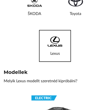
VW Service Schiller
ŠKODA
Toyota
Karosszéria Centrum
Lexus
Modellek
Melyik
Lexus
modellt szeretnéd kipróbálni?