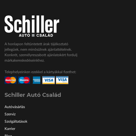
A honlapon feltüntetett árak tájékoztató
jellegűek, nem minősülnek ajánlattételnek.
Konkrét, személyreszabott ajánlatokért fordulj
márkakereskedéseinkhez.
Telephelyeinken ezekkel a kártyákkal fizethet:
Schiller Autó Család
Autóvásárlás
Szerviz
Szolgáltatások
Karrier