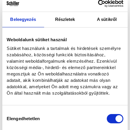
Lexus RZ 450e
Beleegyezés
Részletek
A sütikről
Weboldalunk sütiket használ
Sütiket használunk a tartalmak és hirdetések személyre
szabásához, közösségi funkciók biztosításához,
valamint weboldalforgalmunk elemzéséhez. Ezenkívül
közösségi média-, hirdető- és elemező partnereinkkel
Lexus NX 450h+
megosztjuk az Ön weboldalhasználatra vonatkozó
adatait, akik kombinálhatják az adatokat más olyan
adatokkal, amelyeket Ön adott meg számukra vagy az
Ön által használt más szolgáltatásokból gyűjtöttek.
Hozzájárulás
Elengedhetetlen
kiválasztása
Lexus RX 500h