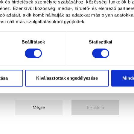
mak és hirdetések személyre szabásához, közösségi funkciók biz
Opcionális
0
/500 karakter
hez. Ezenkívül közösségi média-, hirdető- és elemező partner
zó adatait, akik kombinálhatják az adatokat más olyan adatokka
sznált más szolgáltatásokból gyűjtöttek.
Hogyan kereshetünk?
Emailben és telefonon
Telefonon
E-mailben
Beállítások
Statisztikai
Elolvastam és hozzájárulok a személyes adataim kezeléséhez az
Adatvédelmi nyilatkozatban
foglaltaknak megfelelően.
tása
Kiválasztottak engedélyezése
Mind
Szeretnék feliratkozni a hírlevélre.
Mégse
Elküldöm