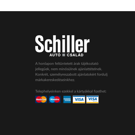
A honlapon feltüntetett árak tájékoztató
jellegűek, nem minősülnek ajánlattételnek.
Konkrét, személyreszabott ajánlatokért fordulj
márkakereskedéseinkhez.
Telephelyeinken ezekkel a kártyákkal fizethet: