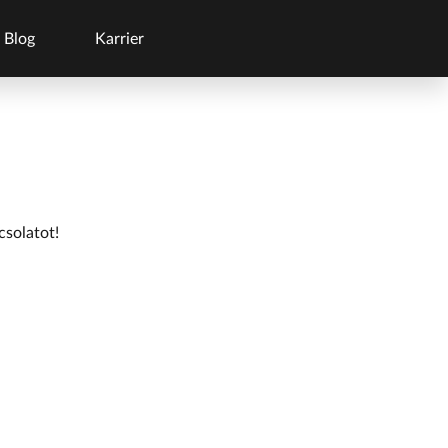
Blog
Karrier
csolatot!