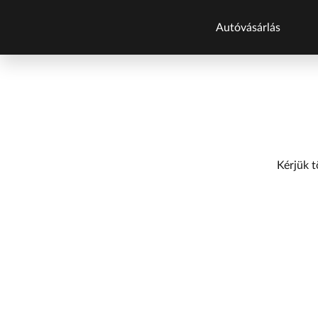
Autóvásárlás
Autókatalógu
Új autók
Új autók készlet
Használt autók
Kérjük t