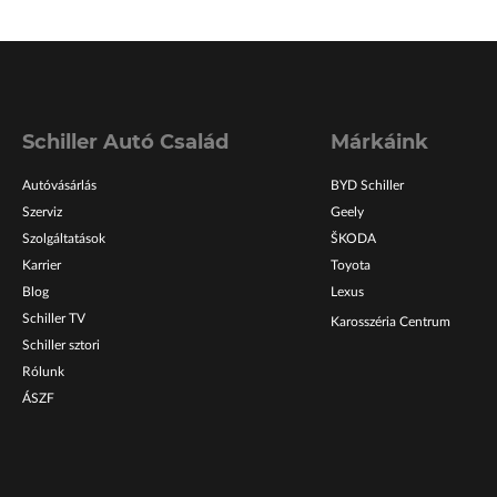
Schiller Autó Család
Márkáink
Autóvásárlás
BYD Schiller
Szerviz
Geely
Szolgáltatások
ŠKODA
Karrier
Toyota
Blog
Lexus
Schiller TV
Karosszéria Centrum
Schiller sztori
Rólunk
ÁSZF