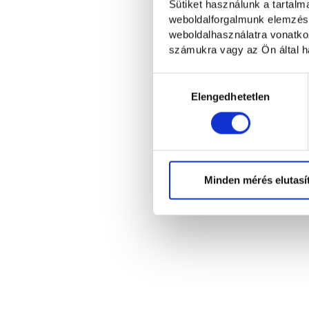
Sütiket használunk a tartal
weboldalforgalmunk elemzésé
weboldalhasználatra vonatko
számukra vagy az Ön által ha
Hozzájárulás
kiválasztása
Elengedhetetlen
Minden mérés elutasí