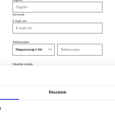
Cégnév
Body Shop
Body Shop
Toyota Schiller
Opcionális
E-mail cím
VW
Haszonjárművek
VW Service Schiller
Telefonszám
Magyarország (+36)
Karosszéria
Centrum
Vásárlás módja
Egyösszegű
Üzenet
Részletek
l