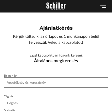
Karosszéria
Geely Schiller
Schneider Electric
Kulcsautomata
Szerviz cserejárművek
Lexus Pest
Márkaszervizek
Szerviz
ŠKODA Schiller
Ajánlatkérés
Audi Schiller
Tartós bérlet
Toyota Schiller
Kérjük töltsd ki az űrlapot és 1 munkanapon belül
Tesla Approved Body Shop
BYD Schiller
felvesszük Veled a kapcsolatot!
Cupra Schiller
Ezzel kapcsolatban fogunk keresni:
Geely Schiller
Általános megkeresés
Lexus Pest
Seat Schiller
Teljes név
ŠKODA Schiller
Tesla Approved Body Shop
Cégnév
Toyota Schiller
Opcionális
VW Haszonjárművek