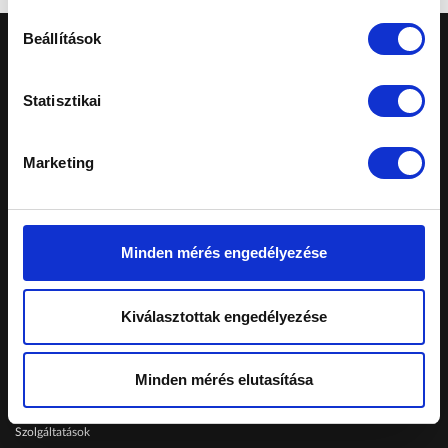
Beállítások
Statisztikai
Marketing
A honlapon feltüntetett árak tájékoztató
jellegűek, nem minősülnek ajánlattételnek.
Konkrét, személyreszabott ajánlatokért fordulj
márkakereskedéseinkhez.
Minden mérés engedélyezése
Telephelyeinken ezekkel a kártyákkal fizethet:
Kiválasztottak engedélyezése
Schiller Autó Család
Minden mérés elutasítása
Autóvásárlás
Szerviz
Szolgáltatások