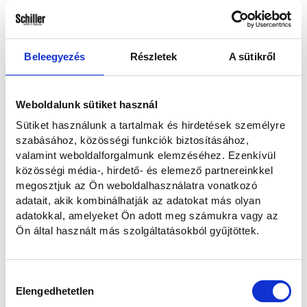
Hogyan kereshetünk?
Emailben és telefonon
Telefonon
Beleegyezés
Részletek
A sütikről
E-mailben
Weboldalunk sütiket használ
Sütiket használunk a tartalmak és hirdetések személyre
Elolvastam és hozzájárulok a személyes adataim kezeléséhez az
Adatvédelmi nyilatkozatban
foglaltaknak megfelelően.
szabásához, közösségi funkciók biztosításához,
valamint weboldalforgalmunk elemzéséhez. Ezenkívül
közösségi média-, hirdető- és elemező partnereinkkel
Szeretnék feliratkozni a hírlevélre.
megosztjuk az Ön weboldalhasználatra vonatkozó
adatait, akik kombinálhatják az adatokat más olyan
adatokkal, amelyeket Ön adott meg számukra vagy az
Elküldöm
Ön által használt más szolgáltatásokból gyűjtöttek.
Mégse
Hozzájárulás
Elengedhetetlen
kiválasztása