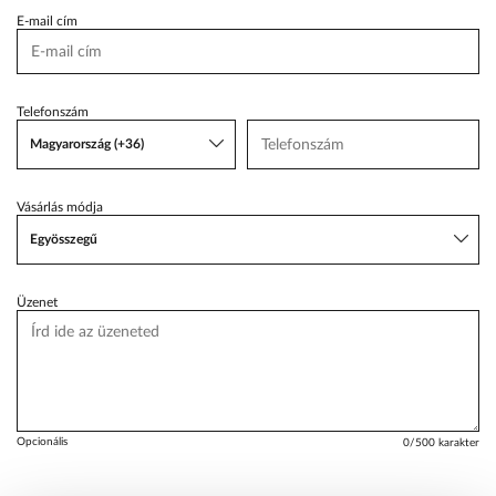
E-mail cím
VW Service Schiller
Karosszéria Centrum
Telefonszám
Magyarország (+36)
Vásárlás módja
Egyösszegű
Üzenet
Opcionális
0
/500 karakter