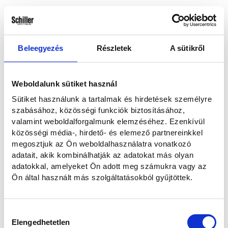
Hogyan kereshetünk?
Emailben és telefonon
Telefonon
Beleegyezés
Részletek
A sütikről
E-mailben
Weboldalunk sütiket használ
Sütiket használunk a tartalmak és hirdetések személyre
Elolvastam és hozzájárulok a személyes adataim kezeléséhez az
szabásához, közösségi funkciók biztosításához,
Adatvédelmi nyilatkozatban
foglaltaknak megfelelően.
valamint weboldalforgalmunk elemzéséhez. Ezenkívül
közösségi média-, hirdető- és elemező partnereinkkel
megosztjuk az Ön weboldalhasználatra vonatkozó
Szeretnék feliratkozni a hírlevélre.
adatait, akik kombinálhatják az adatokat más olyan
adatokkal, amelyeket Ön adott meg számukra vagy az
Ön által használt más szolgáltatásokból gyűjtöttek.
Elküldöm
Mégse
Hozzájárulás
Elengedhetetlen
kiválasztása