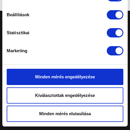
Beállítások
Statisztikai
Marketing
A honlapon feltüntetett árak tájékoztató
jellegűek, nem minősülnek ajánlattételnek.
Konkrét, személyreszabott ajánlatokért fordulj
márkakereskedéseinkhez.
Minden mérés engedélyezése
Telephelyeinken ezekkel a kártyákkal fizethet:
Kiválasztottak engedélyezése
Schiller Autó Család
Minden mérés elutasítása
Autóvásárlás
Szerviz