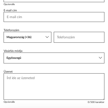
Opcionális
VW Service Schiller
E-mail cím
Karosszéria Centrum
Telefonszám
Magyarország (+36)
Vásárlás módja
Egyösszegű
Üzenet
Opcionális
0
/500 karakter