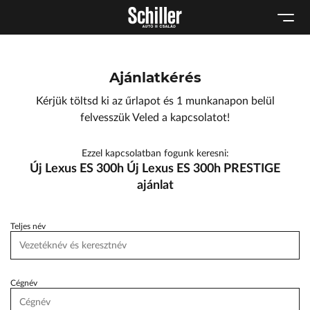
Karosszéria
Geely Schiller
Schneider Electric
Kulcsautomata
Szerviz cserejárművek
Lexus Pest
Márkaszervizek
Szerviz
ŠKODA Schiller
Ajánlatkérés
Audi Schiller
Tartós bérlet
Toyota Schiller
Kérjük töltsd ki az űrlapot és 1 munkanapon belül
Tesla Approved Body Shop
BYD Schiller
felvesszük Veled a kapcsolatot!
Cupra Schiller
Ezzel kapcsolatban fogunk keresni:
Geely Schiller
Új Lexus ES 300h Új Lexus ES 300h PRESTIGE
Lexus Pest
ajánlat
Seat Schiller
Teljes név
ŠKODA Schiller
Tesla Approved Body Shop
Cégnév
Toyota Schiller
VW Haszonjárművek