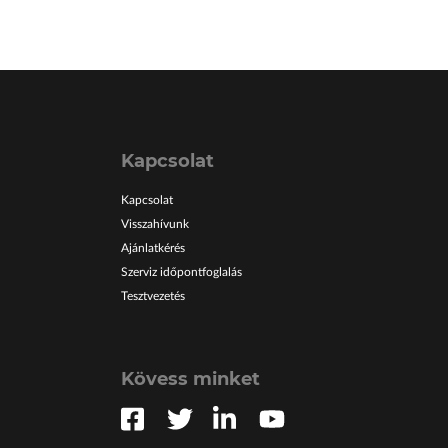
Kapcsolat
Kapcsolat
Visszahívunk
Ajánlatkérés
Szerviz időpontfoglalás
Tesztvezetés
Kövess minket