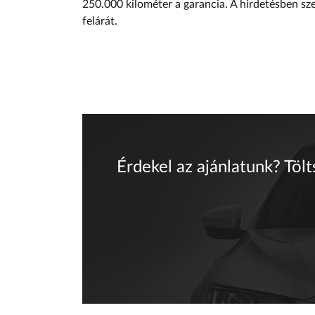
250.000 kilométer a garancia. A hirdetésben sz
felárát.
Érdekel az ajánlatunk? Tölt