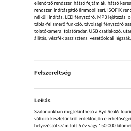
ellenőrző rendszer, hátsó fejtámlák, hátsó keres
rendszer, indításgátló (immobiliser), ISOFIX re
nélküli indítás, LED fényszóró, MP3 lejátszás, o
tábla-felismerő funkció, távolsági fényszóró a
tolatókamera, tolatóradar, USB csatlakozó, utas
állítás, vészfék asszisztens, vezetőoldali légzsák
Felszereltség
Leírás
Szalonunkban megtekinthető a Byd Seal6 Tourin
változó készletünkről érdeklődjön elérhetőség
helyezéstől számított 6 év vagy 150.000 kilomé