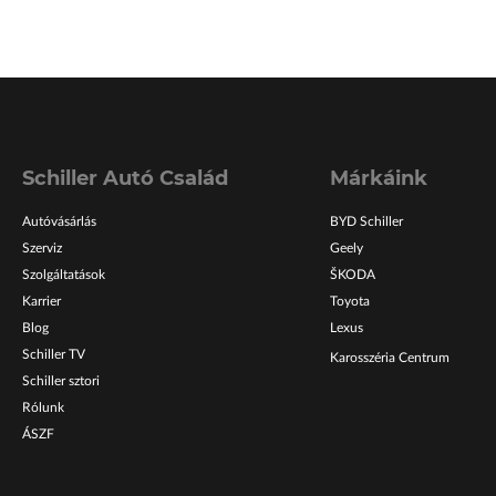
Schiller Autó Család
Márkáink
Autóvásárlás
BYD Schiller
Szerviz
Geely
Szolgáltatások
ŠKODA
Karrier
Toyota
Blog
Lexus
Schiller TV
Karosszéria Centrum
Schiller sztori
Rólunk
ÁSZF