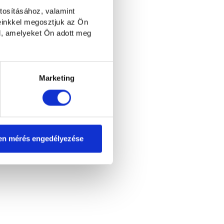
tosításához, valamint
einkkel megosztjuk az Ön
l, amelyeket Ön adott meg
Marketing
en mérés engedélyezése