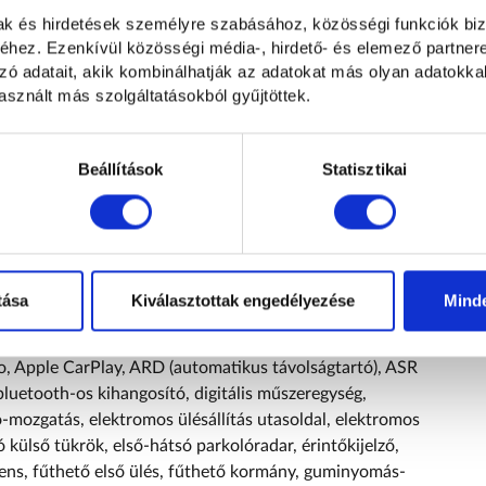
mak és hirdetések személyre szabásához, közösségi funkciók biz
n behajtható külső tükrök, első-hátsó parkolóradar,
hez. Ezenkívül közösségi média-, hirdető- és elemező partner
or), fékasszisztens, fokozatmentes automata
zó adatait, akik kombinálhatják az adatokat más olyan adatokka
ány, fűthető tükör, guminyomás-ellenőrző rendszer, hátsó
sznált más szolgáltatásokból gyűjtöttek.
meztetés, holttér-figyelő rendszer, indításgátló
égzsák, könnyűfém felni, középső kartámasz, kulcs nélküli
sák, radaros fékasszisztens, riasztó, sávtartó rendszer,
Beállítások
Statisztikai
ínezett üveg, tábla-felismerő funkció, távolsági
, tempomat, tolatókamera, tolatóradar, USB csatlakozó,
agasság állítás, vészfék asszisztens, vezetőoldali légzsák,
óbeszámítás lehetséges, garanciális, rendelhető, 20%-tól
tása
Kiválasztottak engedélyezése
Mind
o, Apple CarPlay, ARD (automatikus távolságtartó), ASR
luetooth-os kihangosító, digitális műszeregység,
mozgatás, elektromos ülésállítás utasoldal, elektromos
 külső tükrök, első-hátsó parkolóradar, érintőkijelző,
ztens, fűthető első ülés, fűthető kormány, guminyomás-