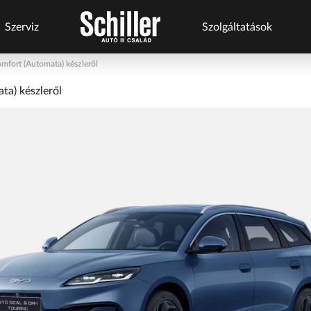
Szerviz
Szolgáltatások
fort (Automata) készleről
s
Szerviz
Márkáink
Márkaszervizek
Szolgáltatások
a) készleről
szolgáltatások
Business+
BYD Schiller
Audi Schiller
Schneider Electric
ről
Flottakezelés
Geely Schiller
BYD Schiller
Tesla Approved Body
Karosszéria
Shop
Lexus Pest
Cupra Schiller
Schneider
Szerviz
ŠKODA Schiller
Geely Schiller
Electric
cserejárművek
Szerviz
Toyota Schiller
Lexus Pest
Szerviz
cserejárművek
Karosszéria
Seat Schiller
Szerviz
Kulcsautomata
ŠKODA Schiller
Tartós bérlet
Tesla Approved
Tesla Approved