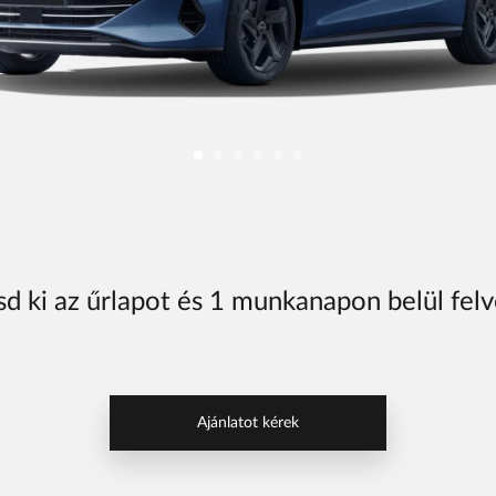
Body Shop
Body Shop
Toyota Schiller
VW
Haszonjárművek
VW Service Schiller
Karosszéria
Centrum
sd ki az űrlapot és 1 munkanapon belül fel
Ajánlatot kérek