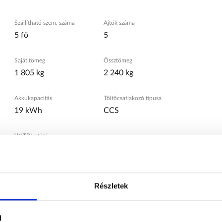
Szállítható szem. száma
Ajtók száma
5 fő
5
Saját tömeg
Össztömeg
1 805 kg
2 240 kg
Akkukapacitás
Töltőcsatlakozó típusa
19 kWh
CCS
WLTP hatótáv
100 km
Részletek
ormány, Android Auto, Apple CarPlay, ARD (automatikus
ényszórókapcsolás, bluetooth-os kihangosító, digitális
ő utasülések, elektromos ablak elöl, elektromos ablak
l
tromos tükör, elektromos ülésállítás utasoldal,