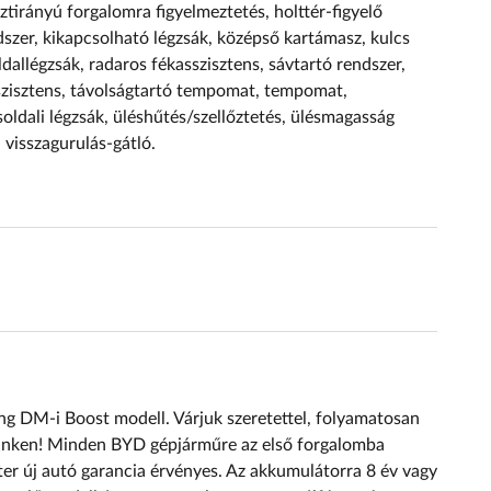
ztirányú forgalomra figyelmeztetés, holttér-figyelő
ndszer, kikapcsolható légzsák, középső kartámasz, kulcs
ldallégzsák, radaros fékasszisztens, sávtartó rendszer,
sszisztens, távolságtartó tempomat, tempomat,
oldali légzsák, üléshűtés/szellőztetés, ülésmagasság
, visszagurulás-gátló.
g DM-i Boost modell. Várjuk szeretettel, folyamatosan
einken! Minden BYD gépjárműre az első forgalomba
ter új autó garancia érvényes. Az akkumulátorra 8 év vagy