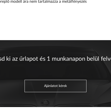
ereplő modell ára nem tartalmazza a metálfényezés
sd ki az űrlapot és 1 munkanapon belül fel
Ajánlatot kérek