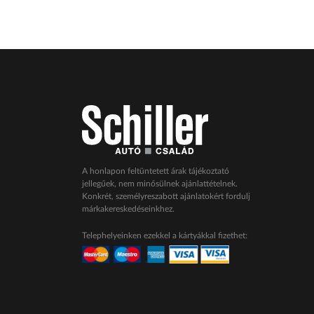
A honlapon feltüntetett árak tájékoztató
jellegűek, nem minősülnek ajánlattételnek.
Konkrét, személyreszabott ajánlatokért fordulj
márkakereskedéseinkhez.
Telephelyeinken ezekkel a kártyákkal fizethet: