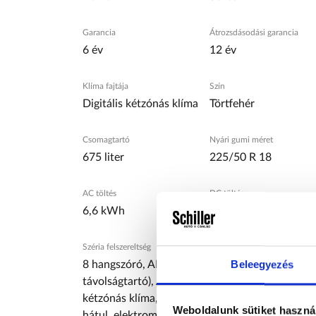
Garancia
Átrozsdásodási garancia
6 év
12 év
Klíma fajtája
Szín
Digitális kétzónás klíma
Törtfehér
Csomagtartó
Nyári gumi méret
675 liter
225/50 R 18
AC töltés
DC töltés
6,6 kWh
26 kWh
Széria felszereltség
Beleegyezés
8 hangszóró, ABS (blokkolásgátló), állítható k
távolságtartó), ASR (kipörgésgátló), automata f
kétzónás klíma, digitális műszeregység, dönthet
Weboldalunk sütiket haszná
hátul, elektromos csomagtérajtó-mozgatás, elek