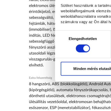
Sütiket használunk a tartal
elektromos ülésállítás vezetőoldal, elektromosa
weboldalforgalmunk elemzésé
érintőkijelző, esőszenzor, ESP (menetstabilizát
weboldalhasználatra vonatko
sebességváltó, fűthető első ülés, fűthető korm
számukra vagy az Ön által ha
fejtámlák, hátsó keresztirányú forgalomra figyel
(immobiliser), ISOFIX rendszer, kikapcsolható l
Hozzájárulás
indítás, LED fényszóró, MP3 lejátszás, oldallégz
kiválasztása
Elengedhetetlen
sebességfüggő szervokormány, szervokormány, sz
fényszóró asszisztens, távolságtartó tempomat
utasoldali légzsák, üléshűtés/szellőztetés, ülésm
visszagurulás-gátló, ÁFA visszaigényelhető, aut
elvihető.
Minden mérés elutasí
Extra felszereltség
8 hangszóró, ABS (blokkolásgátló), Android Aut
(kipörgésgátló), automata fényszórókapcsolás, b
dönthető utasülések, elektromos csomagtérajtó-
ülésállítás vezetőoldal, elektromosan behajtható
esőszenzor, ESP (menetstabilizátor), fékasszis