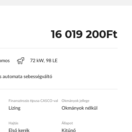
16 019 200Ft
romos
72 kW, 98 LE
 automata sebességváltó
Finanszírozás típusa CASCO-val
Okmányok jellege
Lízing
Okmányok nélkül
Hajtás
Állapot
Első kerék
Kitűnő