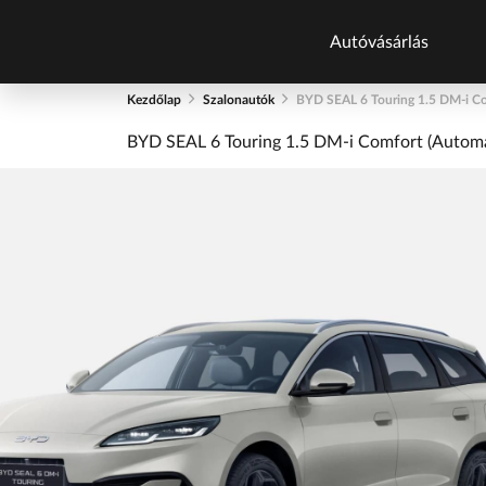
Autóvásárlás
Kezdőlap
Szalonautók
BYD SEAL 6 Touring 1.5 DM-i Com
Autókatalógu
BYD SEAL 6 Touring 1.5 DM-i Comfort (Automat
Új autók
Új autók készlet
Használt autók