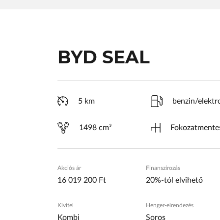
BYD SEAL
5 km
benzin/elekt
1498 cm³
Fokozatmentes
Akciós ár
Finanszírozás
16 019 200 Ft
20%-tól elvihető
Kivitel
Henger-elrendezés
Kombi
Soros