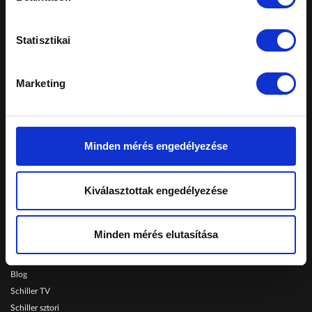
Statisztikai
A honlapon feltüntetett árak tájékoztató
jellegűek, nem minősülnek ajánlattételnek.
Marketing
Konkrét, személyreszabott ajánlatokért fordulj
márkakereskedéseinkhez.
Telephelyeinken ezekkel a kártyákkal fizethet:
Minden mérés engedélyezése
Schiller Autó Család
Kiválasztottak engedélyezése
Autóvásárlás
Szerviz
Minden mérés elutasítása
Szolgáltatások
Karrier
Blog
Schiller TV
Schiller sztori