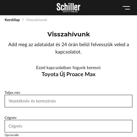
Karosszéria
Geely Schiller
Schneider Electric
Kulcsautomata
Szerviz cserejárművek
Lexus Pest
Kezdőlap
Visszahívunk
Márkaszervizek
Szerviz
ŠKODA Schiller
Visszahívunk
Audi Schiller
Tartós bérlet
Toyota Schiller
Add meg az adataidat és 24 órán belül felvesszük veled a
Tesla Approved Body Shop
BYD Schiller
kapcsolatot.
Cupra Schiller
Ezzel kapcsolatban fogunk keresni:
Geely Schiller
Toyota Új Proace Max
Lexus Pest
Seat Schiller
Teljes név
ŠKODA Schiller
Tesla Approved Body Shop
Cégnév
Toyota Schiller
Opcionális
VW Haszonjárművek