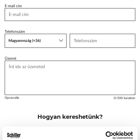
E-mail cím
VW Service Schiller
Karosszéria Centrum
Telefonszám
Magyarország (+36)
Üzenet
Opcionális
0
/500 karakter
Hogyan kereshetünk?
Emailben és telefonon
Telefonon