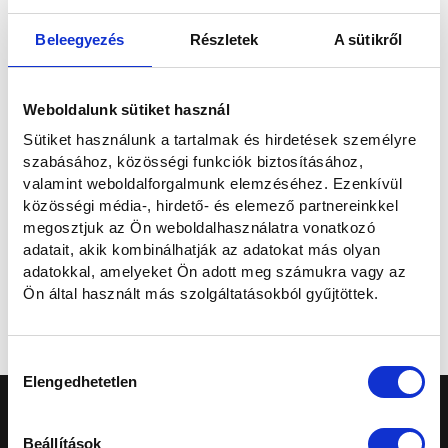
E-mailben
Beleegyezés
Részletek
A sütikről
Elolvastam és hozzájárulok a személyes adataim kezeléséhez az
Weboldalunk sütiket használ
Adatvédelmi nyilatkozatban
foglaltaknak megfelelően.
Sütiket használunk a tartalmak és hirdetések személyre
szabásához, közösségi funkciók biztosításához,
Szeretnék feliratkozni a hírlevélre.
valamint weboldalforgalmunk elemzéséhez. Ezenkívül
közösségi média-, hirdető- és elemező partnereinkkel
megosztjuk az Ön weboldalhasználatra vonatkozó
Elküldöm
adatait, akik kombinálhatják az adatokat más olyan
adatokkal, amelyeket Ön adott meg számukra vagy az
Ön által használt más szolgáltatásokból gyűjtöttek.
Mégse
Hozzájárulás
Elengedhetetlen
kiválasztása
Beállítások