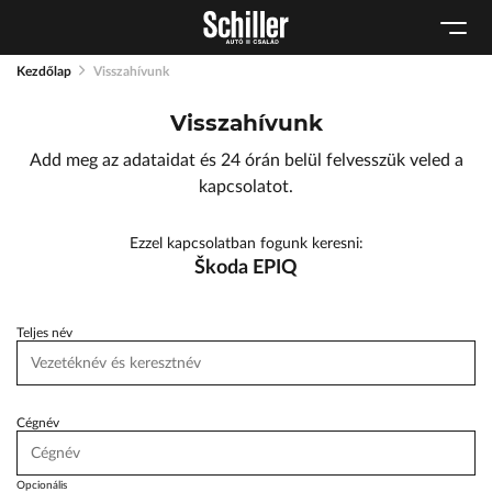
Karosszéria
Geely Schiller
Schneider Electric
Kulcsautomata
Szerviz cserejárművek
Lexus Pest
Kezdőlap
Visszahívunk
Márkaszervizek
Szerviz
ŠKODA Schiller
Visszahívunk
Audi Schiller
Tartós bérlet
Toyota Schiller
Add meg az adataidat és 24 órán belül felvesszük veled a
Tesla Approved Body Shop
BYD Schiller
kapcsolatot.
Cupra Schiller
Ezzel kapcsolatban fogunk keresni:
Geely Schiller
Škoda EPIQ
Lexus Pest
Seat Schiller
Teljes név
ŠKODA Schiller
Tesla Approved Body Shop
Cégnév
Toyota Schiller
Opcionális
VW Haszonjárművek