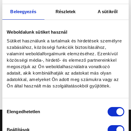
E-mailben
Beleegyezés
Részletek
A sütikről
Elolvastam és hozzájárulok a személyes adataim kezeléséhez az
Weboldalunk sütiket használ
Adatvédelmi nyilatkozatban
foglaltaknak megfelelően.
Sütiket használunk a tartalmak és hirdetések személyre
szabásához, közösségi funkciók biztosításához,
Szeretnék feliratkozni a hírlevélre.
valamint weboldalforgalmunk elemzéséhez. Ezenkívül
közösségi média-, hirdető- és elemező partnereinkkel
megosztjuk az Ön weboldalhasználatra vonatkozó
Elküldöm
adatait, akik kombinálhatják az adatokat más olyan
adatokkal, amelyeket Ön adott meg számukra vagy az
Ön által használt más szolgáltatásokból gyűjtöttek.
Mégse
Hozzájárulás
Elengedhetetlen
kiválasztása
Beállítások