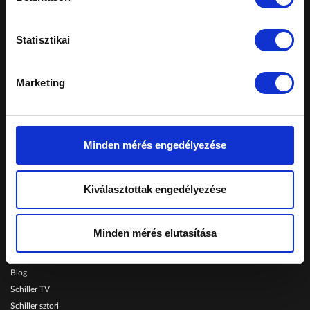
Statisztikai
A honlapon feltüntetett árak tájékoztató
jellegűek, nem minősülnek ajánlattételnek.
Marketing
Konkrét, személyreszabott ajánlatokért fordulj
márkakereskedéseinkhez.
Telephelyeinken ezekkel a kártyákkal fizethet:
Minden mérés engedélyezése
Schiller Autó Család
Kiválasztottak engedélyezése
Autóvásárlás
Szerviz
Minden mérés elutasítása
Szolgáltatások
Karrier
Blog
Schiller TV
Schiller sztori