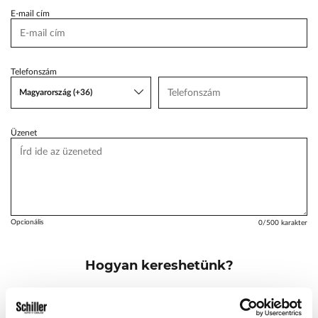
E-mail cím
VW Service Schiller
Karosszéria Centrum
Telefonszám
Magyarország (+36)
Üzenet
Opcionális
0
/500 karakter
Hogyan kereshetünk?
Emailben és telefonon
Telefonon